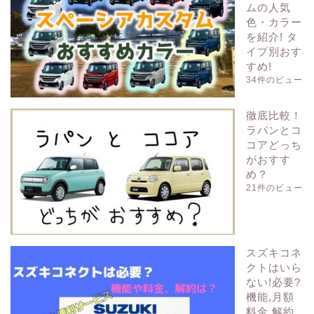
ムの人気
色・カラー
を紹介! タ
イプ別おす
すめ!
34件のビュー
徹底比較！
ラパンとコ
コアどっち
がおすす
め？
21件のビュー
スズキコネ
クトはいら
ない!必要?
機能,月額
料金,解約