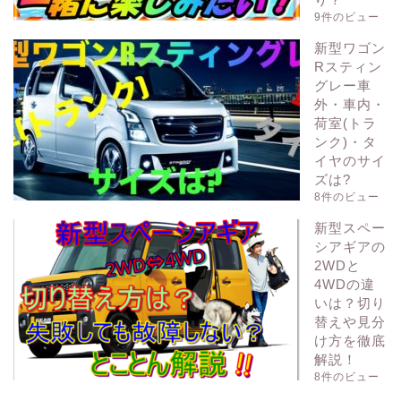
9件のビュー
新型ワゴン
Rスティン
グレー車
外・車内・
荷室(トラ
ンク)・タ
イヤのサイ
ズは?
8件のビュー
新型スペー
シアギアの
2WDと
4WDの違
いは？切り
替えや見分
け方を徹底
解説！
8件のビュー