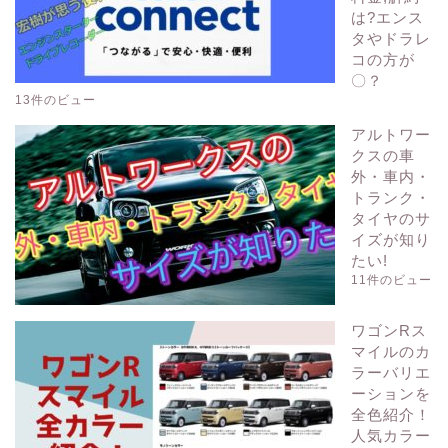
は?エンス
タやドラレ
コの方が
〇？
13件のビュー
アルトワー
クスの車
外・車内・
トランク・
タイヤのサ
イズが知り
たい!
11件のビュー
ワゴンRス
マイルのカ
ラーバリエ
ーションを
全色紹介！
人気カラー