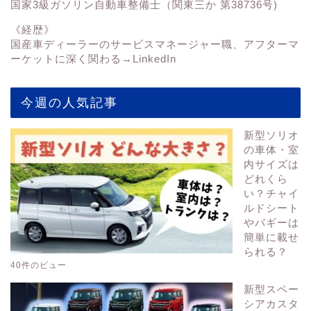
国家3級ガソリン自動車整備士（関東三か 第38736号)
《経歴》
国産車ディーラーのサービスマネージャー職、アフターマ
ーケットに深く関わる→
LinkedIn
今週の人気記事
新型ソリオ
の車体・室
内サイズは
どれくら
い？チャイ
ルドシート
やバギーは
簡単に載せ
られる？
40件のビュー
新型スペー
シアカスタ