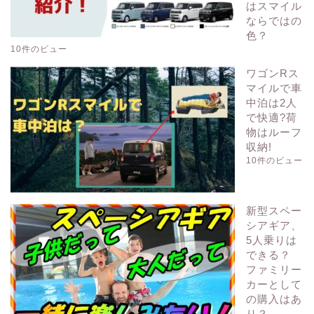
はスマイル
ならではの
色？
10件のビュー
ワゴンRス
マイルで車
中泊は2人
で快適?荷
物はルーフ
収納!
10件のビュー
新型スペー
シアギア、
5人乗りは
できる？
ファミリー
カーとして
の購入はあ
り？