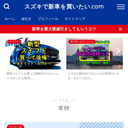
スズキで新車を買いたい.com
ホーム
値引き
プロフィール
サイトマップ
新車を最大限値引きしてもらうコツ
スイフト
車の気になるニュース
新型スイフトを買って後悔!モデルチェン
スズキの新SUVフロンクスが発売?!トヨ
ジでがっかり!欧州...
タ・ダイハツのラ...
― TAG ―
車検
ワゴンR