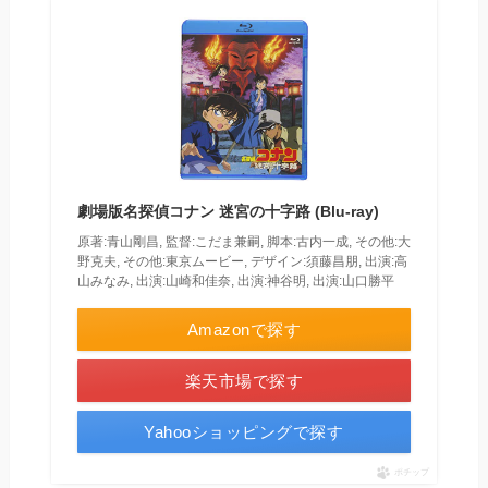
劇場版名探偵コナン 迷宮の十字路 (Blu-ray)
原著:青山剛昌, 監督:こだま兼嗣, 脚本:古内一成, その他:大
野克夫, その他:東京ムービー, デザイン:須藤昌朋, 出演:高
山みなみ, 出演:山崎和佳奈, 出演:神谷明, 出演:山口勝平
Amazonで探す
楽天市場で探す
Yahooショッピングで探す
ポチップ