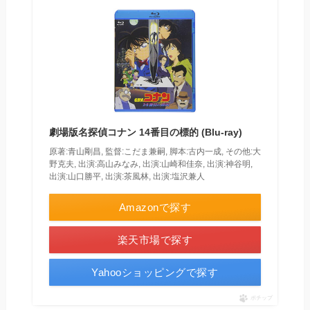
劇場版名探偵コナン 14番目の標的 (Blu-ray)
原著:青山剛昌, 監督:こだま兼嗣, 脚本:古内一成, その他:大
野克夫, 出演:高山みなみ, 出演:山崎和佳奈, 出演:神谷明,
出演:山口勝平, 出演:茶風林, 出演:塩沢兼人
Amazonで探す
楽天市場で探す
Yahooショッピングで探す
ポチップ