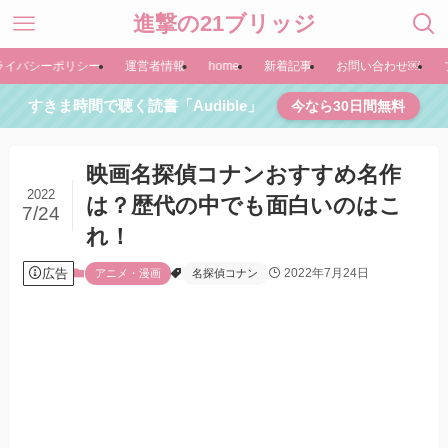
進撃の21ブリッジ
ライバシーポリシー
運営者情報
home
新着記事
お問い合わせ￼
すきま時間で聴く読書「Audible」
今なら30日間無料
映画名探偵コナンおすすめ名作
2022
は？歴代の中でも面白いのはこ
7/24
れ！
広告
2022年7月24日
アニメ・漫画
名探偵コナン