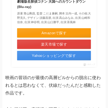
劇場版名探偵コナン 天国へのカウントダウン
(Blu-ray)
原著:青山剛昌, 監督:こだま兼嗣, 脚本:古内一成, その他:大
野克久, デザイン:須藤昌朋, 出演:高山みなみ, 出演:山崎和
佳奈, 出演:神谷明, 出演:山口勝平, 出演:茶風林
Amazonで探す
楽天市場で探す
Yahooショッピングで探す
ポチップ
映画の冒頭のが最後の高層ビルからの脱出に使わ
れるとは思わなくて、伏線だったんだと感動した
作品です。