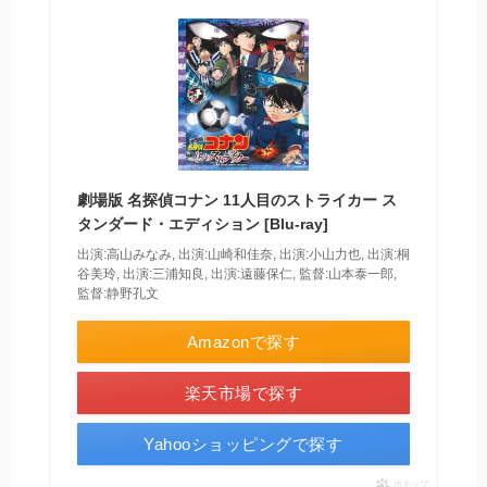
劇場版 名探偵コナン 11人目のストライカー ス
タンダード・エディション [Blu-ray]
出演:高山みなみ, 出演:山崎和佳奈, 出演:小山力也, 出演:桐
谷美玲, 出演:三浦知良, 出演:遠藤保仁, 監督:山本泰一郎,
監督:静野孔文
Amazonで探す
楽天市場で探す
Yahooショッピングで探す
ポチップ