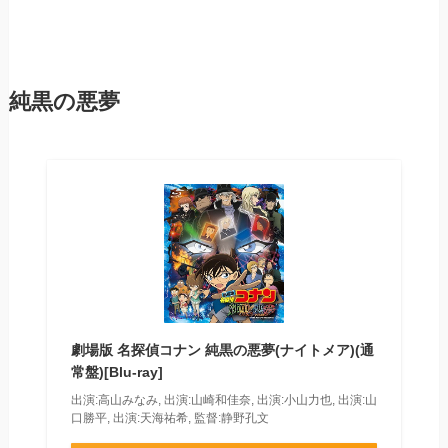
純黒の悪夢
劇場版 名探偵コナン 純黒の悪夢(ナイトメア)(通
常盤)[Blu-ray]
出演:高山みなみ, 出演:山崎和佳奈, 出演:小山力也, 出演:山
口勝平, 出演:天海祐希, 監督:静野孔文