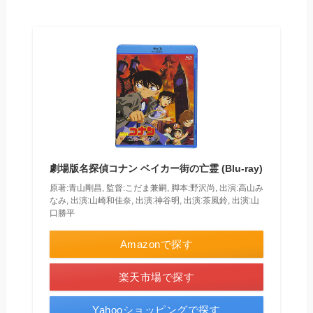
劇場版名探偵コナン ベイカー街の亡霊 (Blu-ray)
原著:青山剛昌, 監督:こだま兼嗣, 脚本:野沢尚, 出演:高山み
なみ, 出演:山崎和佳奈, 出演:神谷明, 出演:茶風鈴, 出演:山
口勝平
Amazonで探す
楽天市場で探す
Yahooショッピングで探す