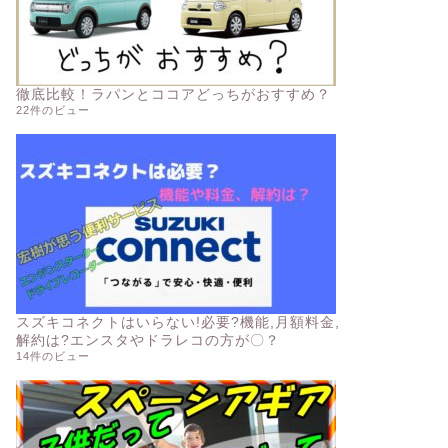
徹底比較！ラパンとココアどっちがおすすめ？
22件のビュー
スズキコネクトはいらない!必要?機能,月額料金,
解約は?エンスタやドラレコの方が〇？
14件のビュー