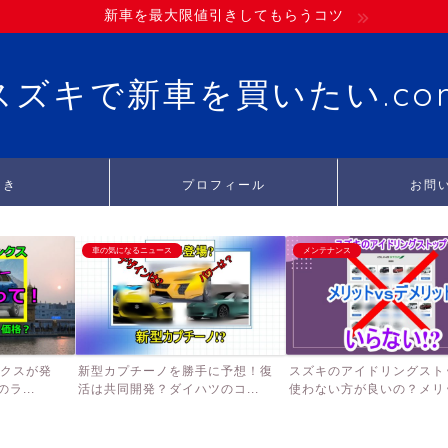
新車を最大限値引きしてもらうコツ
スズキで新車を買いたい.co
引き
プロフィール
お問
車の気になるニュース
メンテナンス
ンクスが発
新型カプチーノを勝手に予想！復
スズキのアイドリングスト
ラ...
活は共同開発？ダイハツのコ...
使わない方が良いの？メリッ.