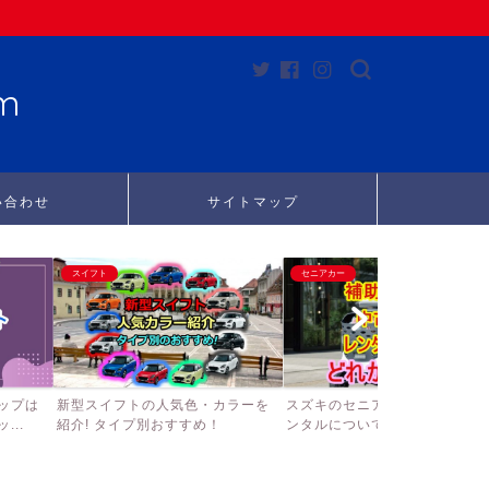
m
い合わせ
サイトマップ
スイフト
セニアカー
ップは
新型スイフトの人気色・カラーを
スズキのセニアカーの補助金、
..
紹介! タイプ別おすすめ！
ンタルについて徹底調査して...