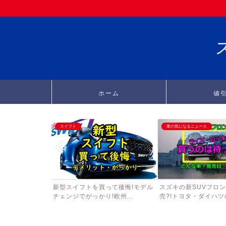
ホーム
値
スイフト
車の気になるニュース
新型スイフトを買って後悔!モデル
スズキの新SUVフロ
チェンジでがっかり!欧州...
売?!トヨタ・ダイハツの