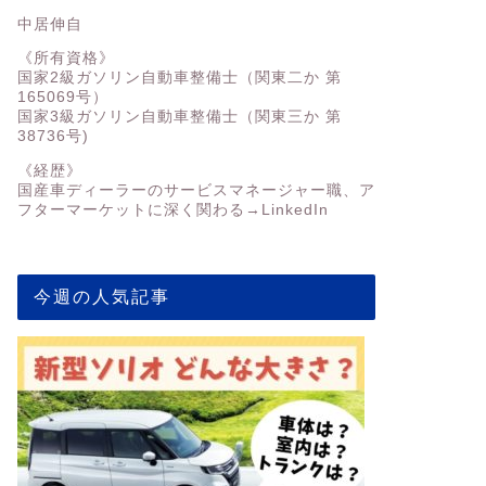
中居伸自
《所有資格》
国家2級ガソリン自動車整備士（関東二か 第
165069号）
国家3級ガソリン自動車整備士（関東三か 第
38736号)
《経歴》
国産車ディーラーのサービスマネージャー職、ア
フターマーケットに深く関わる→
LinkedIn
今週の人気記事