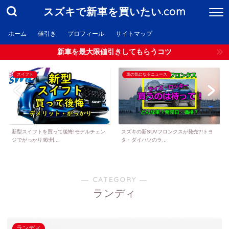
スズキで新車を買いたい.com
ホーム
値引き
プロフィール
サイトマップ
新車を最大限値引きしてもらうコツ
スイフト
車の気になるニュース
新型スイフトを買って後悔!モデルチェン
スズキの新SUVフロンクスが発売?!トヨ
ジでがっかり!欧州...
タ・ダイハツのラ...
― CATEGORY ―
ランディ
ランディ