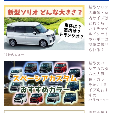
新型ソリオ
の車体・室
内サイズは
どれくら
い？チャイ
ルドシート
やバギーは
簡単に載せ
られる？
43件のビュー
新型スペー
シアカスタ
ムの人気
色・カラー
を紹介! タ
イプ別おす
すめ!
36件のビュー
徹底比較！