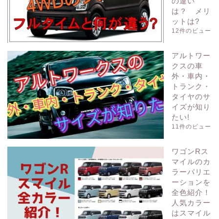
の違い
は？ メリ
ットは?
12件のビュー
アルトワー
クスの車
外・車内・
トランク・
タイヤのサ
イズが知り
たい!
11件のビュー
ワゴンRス
マイルのカ
ラーバリエ
ーションを
全色紹介！
人気カラー
はスマイル