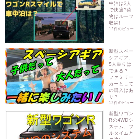
中泊は2人
で快適?荷
物はルーフ
収納!
12件のビュー
新型スペー
シアギア、
5人乗りは
できる？
ファミリー
カーとして
の購入はあ
り？
12件のビュー
新型ワゴン
Rの4WDシ
ステム、フ
ルタイムと