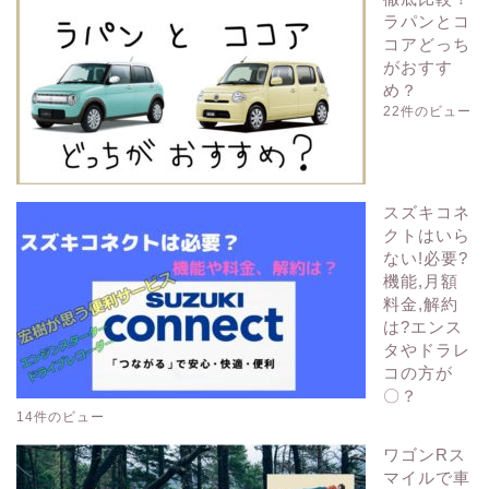
ラパンとコ
コアどっち
がおすす
め？
22件のビュー
スズキコネ
クトはいら
ない!必要?
機能,月額
料金,解約
は?エンス
タやドラレ
コの方が
〇？
14件のビュー
ワゴンRス
マイルで車