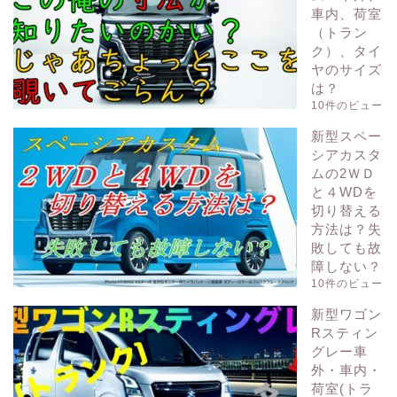
車内、荷室
（トラン
ク）、タイ
ヤのサイズ
は？
10件のビュー
新型スペー
シアカスタ
ムの2ＷＤ
と４WDを
切り替える
方法は？失
敗しても故
障しない？
10件のビュー
新型ワゴン
Rスティン
グレー車
外・車内・
荷室(トラ