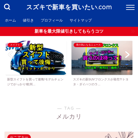
スズキで新車を買いたい.com
ホーム
値引き
プロフィール
サイトマップ
新車を最大限値引きしてもらうコツ
スイフト
車の気になるニュース
新型スイフトを買って後悔!モデルチェン
スズキの新SUVフロンクスが発売?!トヨ
ジでがっかり!欧州...
タ・ダイハツのラ...
― TAG ―
メルカリ
セニアカー