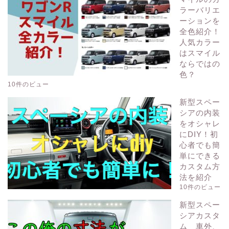
ラーバリエ
ーションを
全色紹介！
人気カラー
はスマイル
ならではの
色？
10件のビュー
新型スペー
シアの内装
をオシャレ
にDIY！初
心者でも簡
単にできる
カスタム方
法を紹介
10件のビュー
新型スペー
シアカスタ
ム 車外、