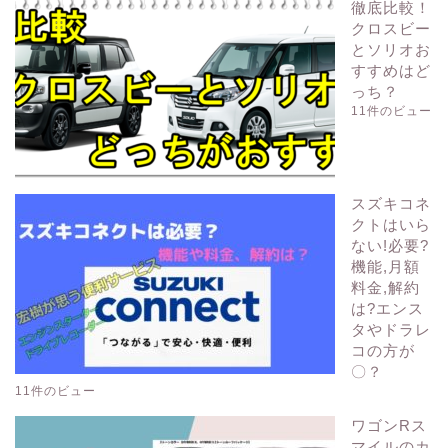
徹底比較！
クロスビー
とソリオお
すすめはど
っち？
11件のビュー
スズキコネ
クトはいら
ない!必要?
機能,月額
料金,解約
は?エンス
タやドラレ
コの方が
〇？
11件のビュー
ワゴンRス
マイルのカ