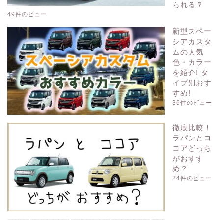
られる？
49件のビュー
新型スペー
シアカスタ
ムの人気
色・カラー
を紹介! タ
イプ別おす
すめ!
36件のビュー
徹底比較！
ラパンとコ
コアどっち
がおすす
め？
24件のビュー