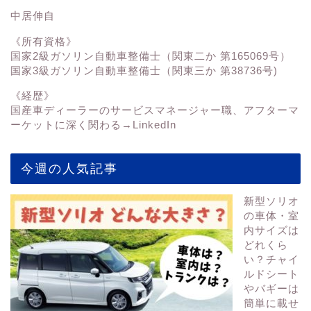
中居伸自
《所有資格》
国家2級ガソリン自動車整備士（関東二か 第165069号）
国家3級ガソリン自動車整備士（関東三か 第38736号)
《経歴》
国産車ディーラーのサービスマネージャー職、アフターマ
ーケットに深く関わる→
LinkedIn
今週の人気記事
新型ソリオ
の車体・室
内サイズは
どれくら
い？チャイ
ルドシート
やバギーは
簡単に載せ