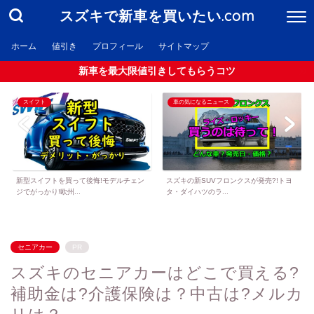
スズキで新車を買いたい.com
ホーム
値引き
プロフィール
サイトマップ
新車を最大限値引きしてもらうコツ
スイフト
車の気になるニュース
新型スイフトを買って後悔!モデルチェン
スズキの新SUVフロンクスが発売?!トヨ
ジでがっかり!欧州...
タ・ダイハツのラ...
セニアカー
PR
スズキのセニアカーはどこで買える?
補助金は?介護保険は？中古は?メルカ