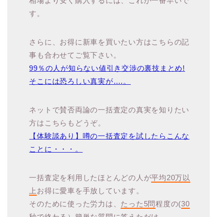
相場より安く購入するには、これが一番早いで
す。
さらに、お得に新車を買いたい方はこちらの記
事も合わせてご覧下さい。
99％の人が知らない値引き交渉の裏技まとめ!
そこには恐ろしい真実が….。
ネットで賛否両論の一括査定の真実を知りたい
方はこちらもどうぞ。
【体験談あり】噂の一括査定を試したらこんな
ことに・・・。
一括査定を利用したほとんどの人が
平均20万以
上
お得に愛車を手放しています。
そのために使った労力は、
たった5問
程度の(
30
秒
で終わる）簡単な質問に答えただけ。