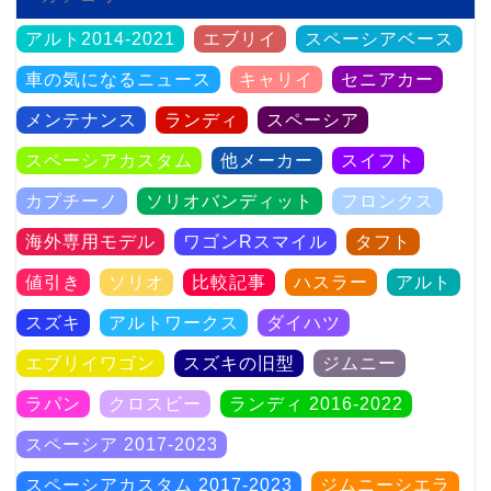
アルト2014-2021
エブリイ
スペーシアベース
車の気になるニュース
キャリイ
セニアカー
メンテナンス
ランディ
スペーシア
スペーシアカスタム
他メーカー
スイフト
カプチーノ
ソリオバンディット
フロンクス
海外専用モデル
ワゴンRスマイル
タフト
値引き
ソリオ
比較記事
ハスラー
アルト
スズキ
アルトワークス
ダイハツ
エブリイワゴン
スズキの旧型
ジムニー
ラパン
クロスビー
ランディ 2016-2022
スペーシア 2017-2023
スペーシアカスタム 2017-2023
ジムニーシエラ