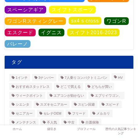
スペーシアギア
スイフトスポーツ
sx4 s cross
ワゴンRスティングレー
ワゴンR
エスクード
イグニス
スイフト2016-2023
バレーノ
タグ
1インチ
3ナンバー
7人乗りコンパクトミニバン
HV
おすすめスタッドレス
どこで買える
どちらが買い
ウィークポイント
エアコンが効かない
エブリイワゴン、
シエンタ
スズキセニアカー
スピン回避
スピード
セニアカー
セレナOEM
フリード
メルカリ
メンテナンス
不人気
中古
介護保険
ホーム
値引き
プロフィール
歴代の人気記事ランキ
個性アップ
充電
免許返納後
口コミ
大丈夫
ング