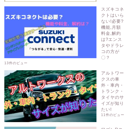
スズキコネ
クトはいら
ない!必要?
機能,月額
料金,解約
は?エンス
タやドラレ
コの方が
〇？
13件のビュー
アルトワー
クスの車
外・車内・
トランク・
タイヤのサ
イズが知り
たい!
11件のビュー