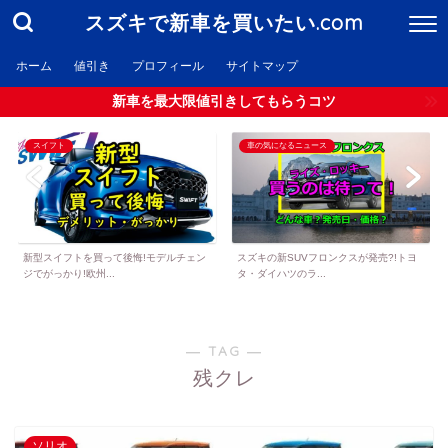
スズキで新車を買いたい.com
ホーム
値引き
プロフィール
サイトマップ
新車を最大限値引きしてもらうコツ
スイフト
車の気になるニュース
新型スイフトを買って後悔!モデルチェン
スズキの新SUVフロンクスが発売?!トヨ
ジでがっかり!欧州...
タ・ダイハツのラ...
― TAG ―
残クレ
ソリオ