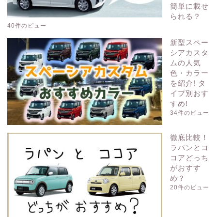
簡単に載せ
られる？
40件のビュー
新型スペー
シアカスタ
ムの人気
色・カラー
を紹介! タ
イプ別おす
すめ!
34件のビュー
徹底比較！
ラパンとコ
コアどっち
がおすす
め？
20件のビュー