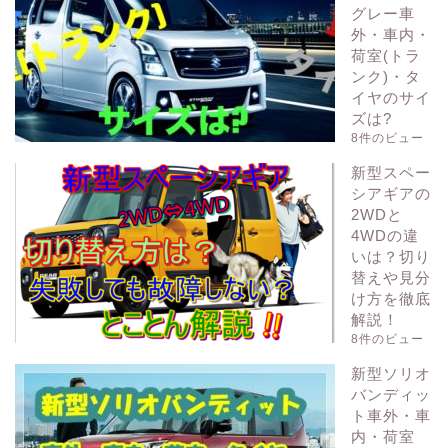
グレー車
外・車内・
荷室(トラ
ンク)・タ
イヤのサイ
ズは?
8件のビュー
新型スペー
シアギアの
2WDと
4WDの違
いは？切り
替えや見分
け方を徹底
解説！
8件のビュー
新型ソリオ
バンディッ
ト車外・車
内・荷室