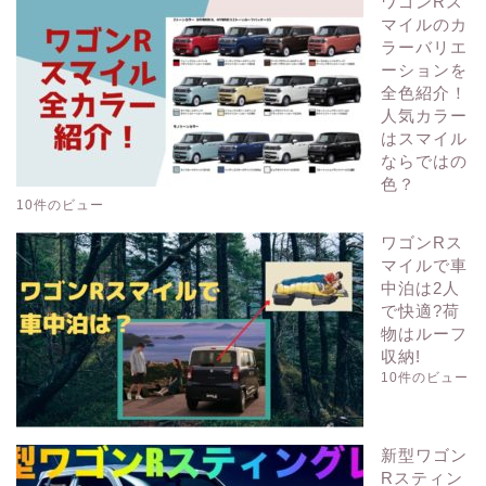
ワゴンRス
マイルのカ
ラーバリエ
ーションを
全色紹介！
人気カラー
はスマイル
ならではの
色？
10件のビュー
ワゴンRス
マイルで車
中泊は2人
で快適?荷
物はルーフ
収納!
10件のビュー
新型ワゴン
Rスティン