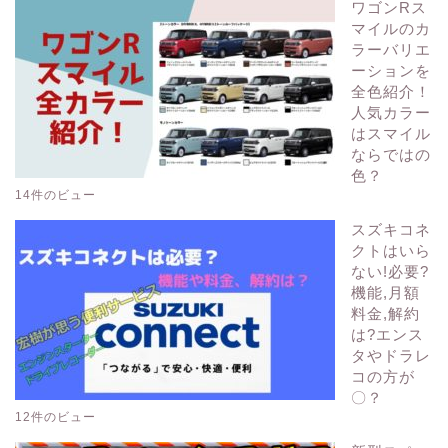
ワゴンRス
マイルのカ
ラーバリエ
ーションを
全色紹介！
人気カラー
はスマイル
ならではの
色？
14件のビュー
スズキコネ
クトはいら
ない!必要?
機能,月額
料金,解約
は?エンス
タやドラレ
コの方が
〇？
12件のビュー