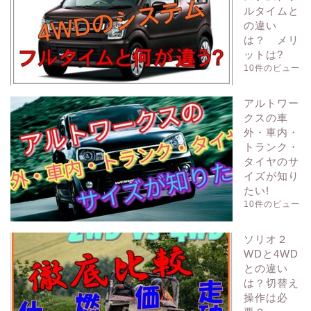
ルタイムと
の違い
は？ メリ
ットは?
10件のビュー
アルトワー
クスの車
外・車内・
トランク・
タイヤのサ
イズが知り
たい!
10件のビュー
ソリオ２
WDと4WD
との違い
は？切替え
操作は必