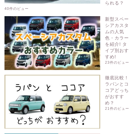
られる？
40件のビュー
新型スペー
シアカスタ
ムの人気
色・カラー
を紹介! タ
イプ別おす
すめ!
23件のビュー
徹底比較！
ラパンとコ
コアどっち
がおすす
め？
21件のビュー