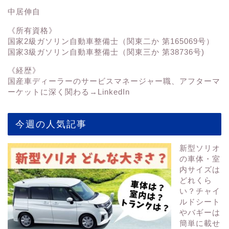
中居伸自
《所有資格》
国家2級ガソリン自動車整備士（関東二か 第165069号）
国家3級ガソリン自動車整備士（関東三か 第38736号)
《経歴》
国産車ディーラーのサービスマネージャー職、アフターマ
ーケットに深く関わる→
LinkedIn
今週の人気記事
新型ソリオ
の車体・室
内サイズは
どれくら
い？チャイ
ルドシート
やバギーは
簡単に載せ