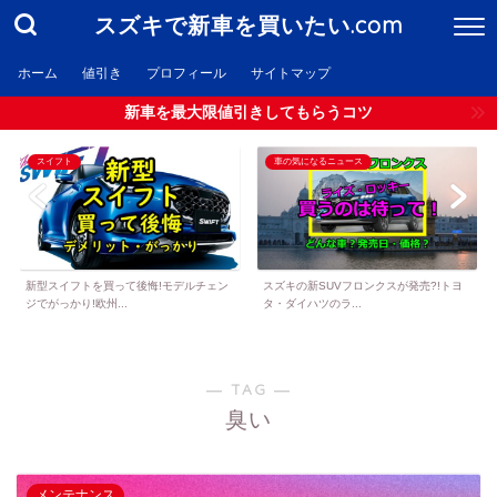
スズキで新車を買いたい.com
ホーム
値引き
プロフィール
サイトマップ
新車を最大限値引きしてもらうコツ
スイフト
車の気になるニュース
新型スイフトを買って後悔!モデルチェン
スズキの新SUVフロンクスが発売?!トヨ
ジでがっかり!欧州...
タ・ダイハツのラ...
― TAG ―
臭い
メンテナンス