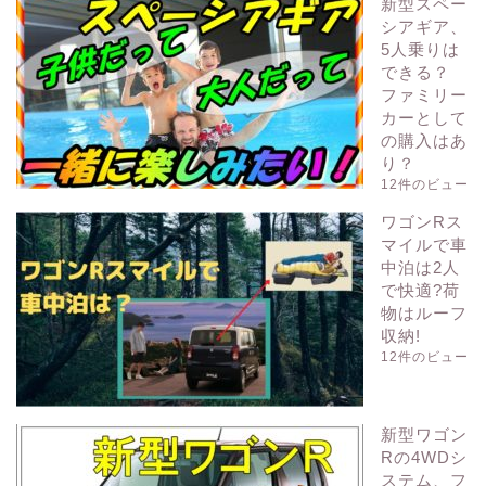
新型スペー
シアギア、
5人乗りは
できる？
ファミリー
カーとして
の購入はあ
り？
12件のビュー
ワゴンRス
マイルで車
中泊は2人
で快適?荷
物はルーフ
収納!
12件のビュー
新型ワゴン
Rの4WDシ
ステム、フ