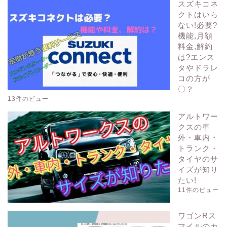
スズキコネ
クトはいら
ない!必要?
機能,月額
料金,解約
は?エンス
タやドラレ
コの方が
〇？
13件のビュー
アルトワー
クスの車
外・車内・
トランク・
タイヤのサ
イズが知り
たい!
11件のビュー
ワゴンRス
マイルのカ