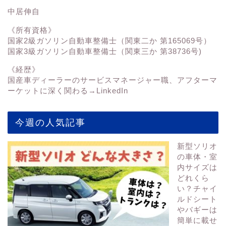
中居伸自
《所有資格》
国家2級ガソリン自動車整備士（関東二か 第165069号）
国家3級ガソリン自動車整備士（関東三か 第38736号)
《経歴》
国産車ディーラーのサービスマネージャー職、アフターマ
ーケットに深く関わる→
LinkedIn
今週の人気記事
新型ソリオ
の車体・室
内サイズは
どれくら
い？チャイ
ルドシート
やバギーは
簡単に載せ