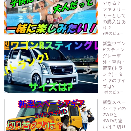
できる？
ファミリー
カーとして
の購入はあ
り？
9件のビュー
新型ワゴン
Rスティン
グレー車
外・車内・
荷室(トラ
ンク)・タ
イヤのサイ
ズは?
8件のビュー
新型スペー
シアギアの
2WDと
4WDの違
いは？切り