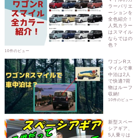
ラーバリエ
ーションを
全色紹介！
人気カラー
はスマイル
ならではの
色？
10件のビュー
ワゴンRス
マイルで車
中泊は2人
で快適?荷
物はルーフ
収納!
10件のビュー
新型スペー
シアギア、
5人乗りは