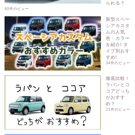
られる？
40件のビュー
新型スペー
シアカスタ
ムの人気
色・カラー
を紹介! タ
イプ別おす
すめ!
34件のビュー
徹底比較！
ラパンとコ
コアどっち
がおすす
め？
21件のビュー