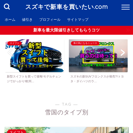
スズキで新車を買いたい.com
ホーム
値引き
プロフィール
サイトマップ
新車を最大限値引きしてもらうコツ
スイフト
車の気になるニュース
新型スイフトを買って後悔!モデルチェン
スズキの新SUVフロンクスが発売?!トヨ
ジでがっかり!欧州...
タ・ダイハツのラ...
― TAG ―
雪国のタイプ別
スイフト