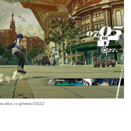
ww.atlus.co.jp/news/21622/