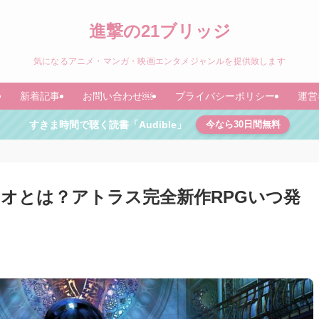
進撃の21ブリッジ
気になるアニメ・マンガ・映画エンタメジャンルを提供致します
新着記事
お問い合わせ￼
プライバシーポリシー
運営
すきま時間で聴く読書「Audible」
今なら30日間無料
オとは？アトラス完全新作RPGいつ発