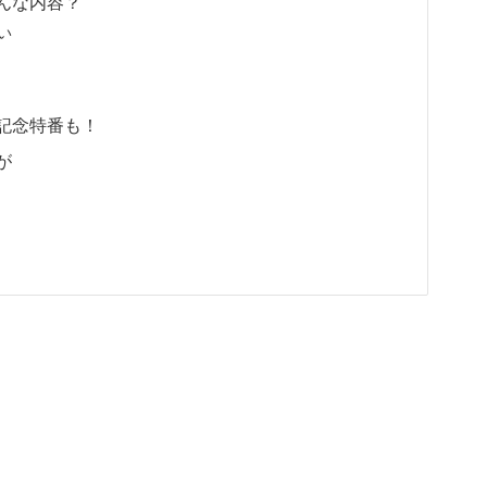
んな内容？
い
記念特番も！
が