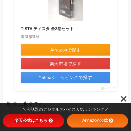
TISTA ティスタ 全2巻セット
著:遠藤達哉
Amazonで探す
楽天市場で探す
Yahooショッピングで探す
ポチップ
地味…地味です。
＼今話題のデジタルデバイス人気ランキング／
楽天公式はこちら
Amazon公式
地味で陰鬱。