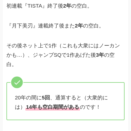
初連載『TISTA』終了後
2年
の空白。
『月下美刃』連載終了後また
2年
の空白。
その後ネット上で1作（これも大衆にはノーカン
かも…）、ジャンプSQで1作あげた後
3年
の空
白。
20年の間に
5回
、通算すると（大衆的に
は）
14年も空白期間がある
のです！