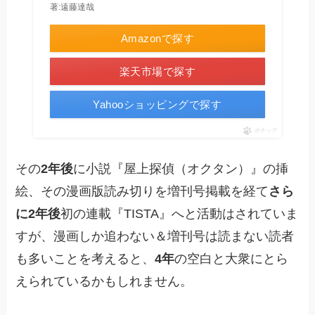
著:遠藤達哉
Amazonで探す
楽天市場で探す
Yahooショッピングで探す
ポチップ
その
2年後
に小説『屋上探偵（オクタン）』の挿
絵、その漫画版読み切りを増刊号掲載を経て
さら
に2年後
初の連載『TISTA』へと活動はされていま
すが、漫画しか追わない＆増刊号は読まない読者
も多いことを考えると、
4年
の空白と大衆にとら
えられているかもしれません。