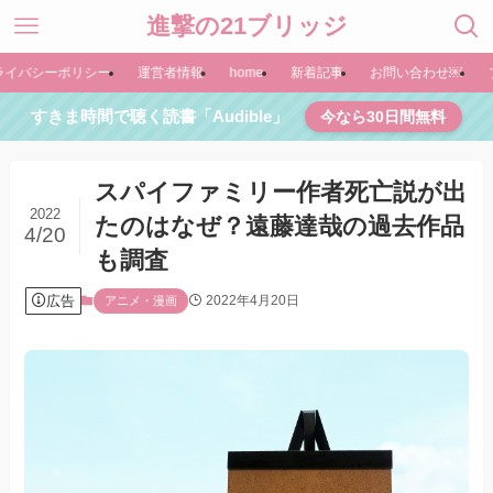
進撃の21ブリッジ
ライバシーポリシー
運営者情報
home
新着記事
お問い合わせ￼
すきま時間で聴く読書「Audible」
今なら30日間無料
スパイファミリー作者死亡説が出
2022
たのはなぜ？遠藤達哉の過去作品
4/20
も調査
広告
2022年4月20日
アニメ・漫画