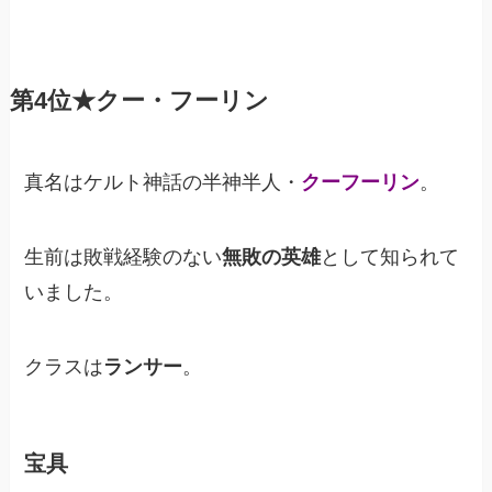
第4位★クー・フーリン
真名はケルト神話の半神半人・
クーフーリン
。
生前は敗戦経験のない
無敗の英雄
として知られて
いました。
クラスは
ランサー
。
宝具