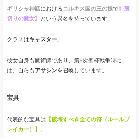
ギリシャ神話
における
コルキス国の王の娘
で
〖裏
切りの魔女〗
という異名を持っています。
クラスは
キャスター
。
彼女自身も魔術師であり、第5次聖杯戦争時に
は、
自らも
アサシン
を召喚しています。
宝具
代表的な宝具は
【破壊すべき全ての符（ルールブ
レイカー）】
。