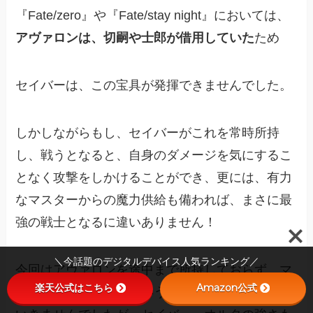
『Fate/zero』や『Fate/stay night』においては、
アヴァロンは、切嗣や士郎が借用していた
ため
セイバーは、この宝具が発揮できませんでした。
しかしながらもし、セイバーがこれを常時所持
し、戦うとなると、自身のダメージを気にするこ
となく攻撃をしかけることができ、更には、有力
なマスターからの魔力供給も備われば、まさに最
強の戦士となるに違いありません！
＼今話題のデジタルデバイス人気ランキング／
今回はアヴァロンを途中まで所持しておらず、マ
楽天公式はこちら
Amazon公式
スターも士郎や切嗣ということで、最強とまでは