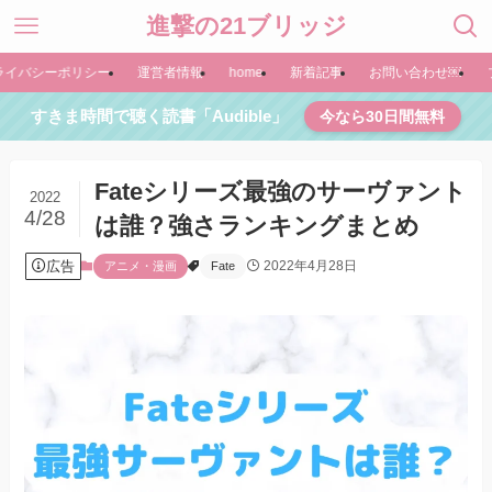
進撃の21ブリッジ
ライバシーポリシー
運営者情報
home
新着記事
お問い合わせ￼
すきま時間で聴く読書「Audible」
今なら30日間無料
Fateシリーズ最強のサーヴァント
2022
4/28
は誰？強さランキングまとめ
広告
2022年4月28日
アニメ・漫画
Fate