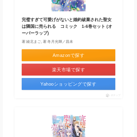
完璧すぎて可愛げがないと婚約破棄された聖女
は隣国に売られる コミック 1-6巻セット (オ
ーバーラップ)
著:綾北まご, 著:冬月光輝／昌未
Amazonで探す
楽天市場で探す
Yahooショッピングで探す
ポチップ