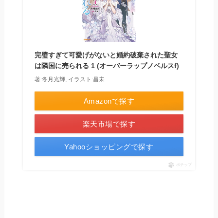
完璧すぎて可愛げがないと婚約破棄された聖女
は隣国に売られる 1 (オーバーラップノベルスf)
著:冬月光輝, イラスト:昌未
Amazonで探す
楽天市場で探す
Yahooショッピングで探す
ポチップ