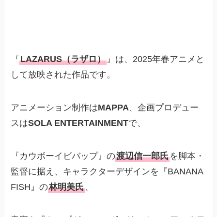
『
LAZARUS（ラザロ）
』は、2025年春アニメと
して放映された作品です。
アニメーション制作は
MAPPA
、企画プロデュー
スは
SOLA ENTERTAINMENT
で、
『カウボーイビバップ』の
渡辺信一郎氏
を脚本・
監督に据え、キャラクターデザインを『BANANA
FISH』の
林明美氏
、