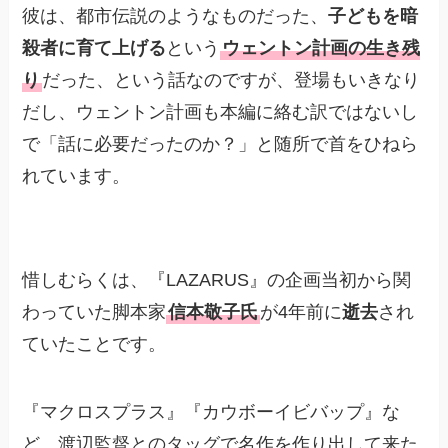
彼は、都市伝説のようなものだった、
子どもを暗
殺者に育て上げる
という
ウェントン計画の生き残
り
だった、という話なのですが、登場もいきなり
だし、ウェントン計画も本編に絡む訳ではないし
で「話に必要だったのか？」と随所で首をひねら
れています。
惜しむらくは、『LAZARUS』の企画当初から関
わっていた脚本家
信本敬子氏
が4年前に
逝去
され
ていたことです。
『マクロスプラス』『カウボーイビバップ』な
ど、渡辺監督とのタッグで名作を作り出して来た