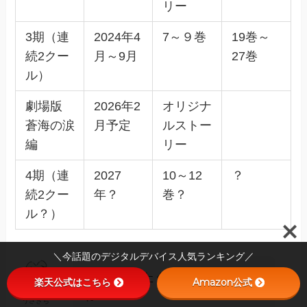
リー
3期（連
2024年4
7～９巻
19巻～
続2クー
月～9月
27巻
ル）
劇場版
2026年2
オリジナ
蒼海の涙
月予定
ルストー
編
リー
4期（連
2027
10～12
？
続2クー
年？
巻？
ル？）
＼今話題のデジタルデバイス人気ランキング／
転スラ作品たくさんありますよ
楽天公式はこちら
Amazon公式
ね！
うさきち