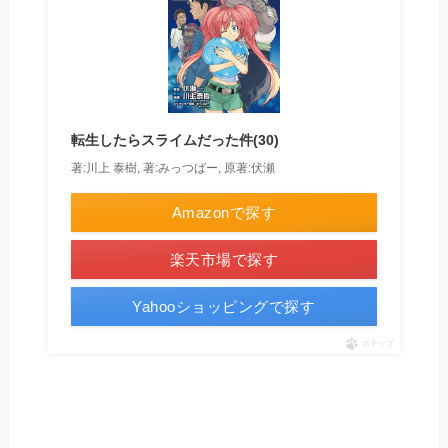
転生したらスライムだった件(30)
著:川上 泰樹, 著:みっつばー, 原著:伏瀬
Amazonで探す
楽天市場で探す
Yahooショッピングで探す
ポチップ