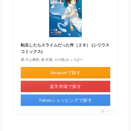
転生したらスライムだった件（２９） (シリウス
コミックス)
著:川上泰樹, 著:伏瀬, その他:みっつばー
Amazonで探す
楽天市場で探す
Yahooショッピングで探す
ポチップ