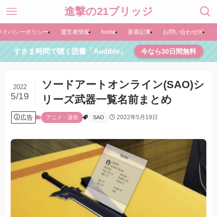
進撃の21ブリッジ
ライバシーポリシー
運営者情報
home
新着記事
お問い合わせ￼
すきま時間で聴く読書「Audible」
今なら30日間無料
ソードアートオンライン(SAO)シ
2022
5/19
リーズ武器一覧名前まとめ
広告
2022年5月19日
アニメ・漫画
SAO