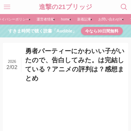
進撃の21ブリッジ
ライバシーポリシー
運営者情報
home
新着記事
お問い合わせ￼
すきま時間で聴く読書「Audible」
今なら30日間無料
勇者パーティーにかわいい子がい
たので、告白してみた。は完結し
2026
2/02
ている？アニメの評判は？感想ま
とめ