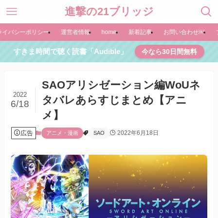
進撃の21ブリッジ
ライバシーポリシー
運営者情報
home
新着記事
お問い合わせ￼
すきま時間で聴く読書「Audible」
今なら30日間無料
SAOアリシゼーション編WoUネ
2022
タバレあらすじまとめ【アニ
6/18
メ】
広告
2022年6月18日
アニメ・漫画
SAO