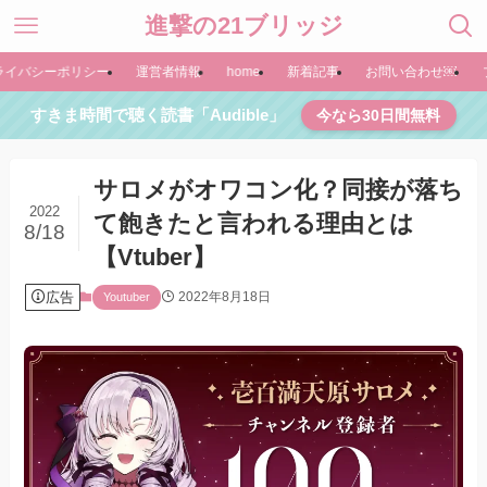
進撃の21ブリッジ
ライバシーポリシー
運営者情報
home
新着記事
お問い合わせ￼
すきま時間で聴く読書「Audible」
今なら30日間無料
サロメがオワコン化？同接が落ち
2022
て飽きたと言われる理由とは
8/18
【Vtuber】
広告
2022年8月18日
Youtuber