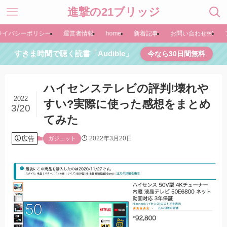
進撃の21ブリッジ
ライバシーポリシー
運営者情報
home
新着記事
お問い合わせ￼
すきま時間で聴く読書「Audible」
今なら30日間無料
ハイセンステレビの評判!壊れや
2022
すい?実際に使った感想をまとめ
3/20
てみた
広告
2022年3月20日
ガジェット