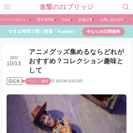
進撃の21ブリッジ
ライバシーポリシー
運営者情報
home
新着記事
お問い合わせ￼
すきま時間で聴く読書「Audible」
今なら30日間無料
アニメグッズ集めるならどれが
2022
おすすめ？コレクション趣味と
10/13
して
広告
2022年10月13日
アニメ・漫画