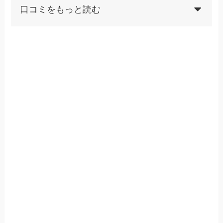
口コミをもっと読む
年齢的に学生時代のように
「飾る為に買う」という選択
うさきち
肢がどうしても選びにくくな
ります。そうなるとどうして
も「日常的に使う物」という
事になり、それは「仕事で使
う物」か「生活必需品」か、
選択肢がどんどん狭まって来
ます。私は事務的な仕事をし
ているので「仕事中に推しが
見える」という状況を作るの
が一番アニメグッズの利用価
値（？）として良いと思うの
で、仕事中に資料をはさむク