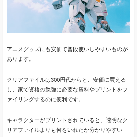
も出来て置き場所にもあまり
困らないという所もポイント
で、デザイン性も高くて気に
入った絵柄の物は額装して部
屋の壁に飾る事も出来るの
で、アニメグッズの中では汎
アニメグッズにも安価で普段使いしやすいものが
用性の高い物だと思います。
あります。
最近ではアニメショップでの
販売だけでなく、コンビニな
どでも限定の絵柄が販売され
クリアファイルは300円代からと、安価に買える
ていたりして、コレクション
し、家で資格の勉強に必要な資料やプリントをフ
性もかなり高いアニメグッズ
ァイリングするのに便利です。
だと思います。
キャラクターがブリントされていると、透明なク
可愛いデザインのものが多い
リアファイルよりも何をいれたか分かりやすい
からです。他のものはなかな