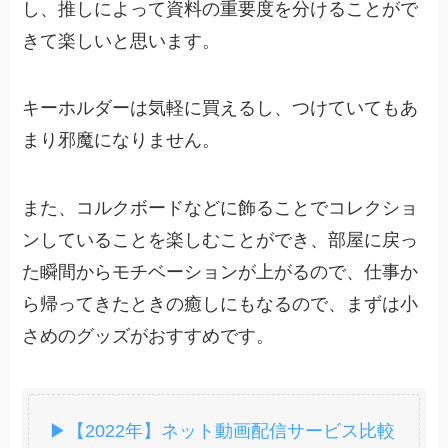
し、推しによって資料の重要度を分けることがで
ぴよきち
か使う機会がないので、どう
きて楽しいと思います。
してもタンスの引き出しの奥
にしまってしまうことになっ
てしまいます。その点クリア
キーホルダーは気軽に買えるし、つけていてもあ
ファイルは使う機会が多々あ
まり邪魔になりません。
るので、常に目の届くところ
においておけるし、鞄からク
また、コルクボードなどに飾ることでコレクショ
リアファイルを出す時に好き
ンしていることを楽しむことができ、部屋に戻っ
なアニメのイラストがあると
テンションが上がります。そ
た瞬間からモチベーションが上がるので、仕事か
きて嵩張ることもないので、
ら帰ってきたときの癒しにもなるので、まずは小
色んな種類を集めることがで
さめのグッズがおすすめです。
きます。値段もそこまで高く
ないので買いやすいですし、
お土産やプレゼントとして誰
かにあげることができるのも
▶【2022年】ネット動画配信サービス比較