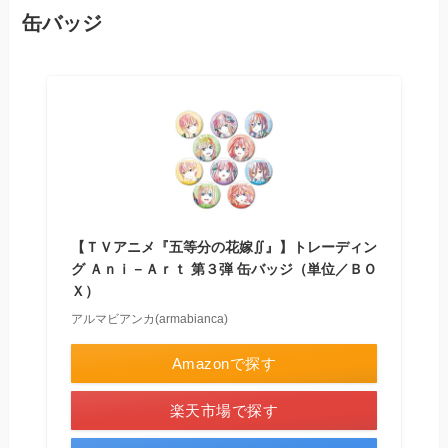
缶バッジ
【ＴＶアニメ『五等分の花嫁∬』】トレーディン
グ Ａｎｉ－Ａｒｔ 第３弾 缶バッジ（単位／ＢＯ
Ｘ）
アルマビアンカ(armabianca)
Amazonで探す
楽天市場で探す