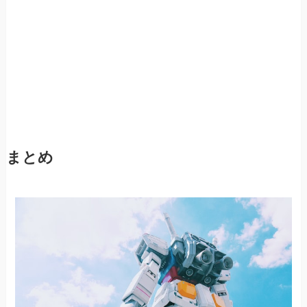
リアファイルを買う機会が多
くなりました。だいたいどの
作品でも扱われているアニメ
グッズでステーショナリー関
係というとクリアファイルな
ので推し活で経済を回すのに
一番です。
まとめ
アクリルスタンドやタペスト
リーなどは価格が高くて手を
ぺんた
出しにくい所がありますが、
クリアファイルはアニメグッ
ズの中では比較的安価な品物
で、集めやすいと思います。
専用のバインダーなどに収納