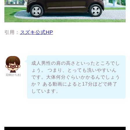
引用：
スズキ公式HP
成人男性の肩の高さといったところでし
ょう。 つまり、とっても洗いやすいん
宏樹(ひろき)
です。大体何分ぐらいかかるんでしょう
か？ ある動画によると17分ほどで終了
しています。