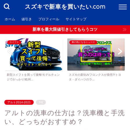
スズキで新車を買いたい.com
ホーム
値引き
プロフィール
サイトマップ
新車を最大限値引きしてもらうコツ
スイフト
車の気になるニュース
新型スイフトを買って後悔!モデルチェン
スズキの新SUVフロンクスが発売?!トヨ
ジでがっかり!欧州...
タ・ダイハツのラ...
アルト2014-2021
PR
アルトの洗車の仕方は？洗車機と手洗
い、どっちがおすすめ？