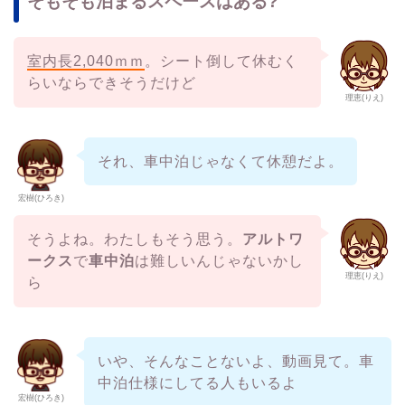
そもそも泊まるスペースはある?
室内長2,040ｍｍ
。シート倒して休むく
らいならできそうだけど
理恵(りえ)
それ、車中泊じゃなくて休憩だよ。
宏樹(ひろき)
そうよね。わたしもそう思う。
アルトワ
ークス
で
車中泊
は難しいんじゃないかし
理恵(りえ)
ら
いや、そんなことないよ、動画見て。車
中泊仕様にしてる人もいるよ
宏樹(ひろき)