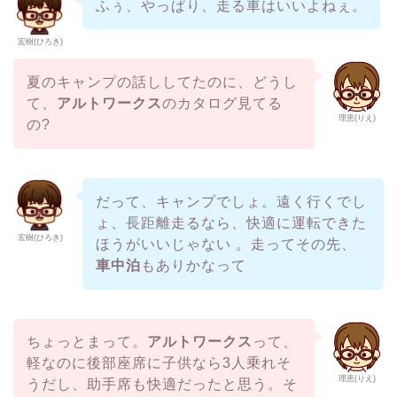
ふぅ、やっぱり、走る車はいいよねぇ。
宏樹(ひろき)
夏のキャンプの話ししてたのに、どうし
て、
アルトワークス
のカタログ見てる
理恵(りえ)
の?
だって、キャンプでしょ。遠く行くでし
ょ、長距離走るなら、快適に運転できた
宏樹(ひろき)
ほうがいいじゃない 。走ってその先、
車中泊
もありかなって
ちょっとまって。
アルトワークス
って、
軽なのに後部座席に子供なら3人乗れそ
理恵(りえ)
うだし、助手席も快適だったと思う。そ