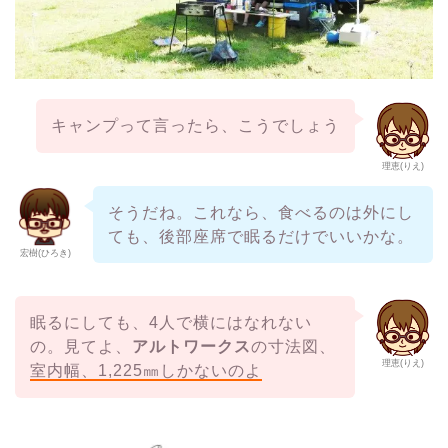
キャンプって言ったら、こうでしょう
理恵(りえ)
そうだね。これなら、食べるのは外にし
ても、後部座席で眠るだけでいいかな。
宏樹(ひろき)
眠るにしても、4人で横にはなれない
の。見てよ、
アルトワークス
の寸法図、
理恵(りえ)
室内幅、1,225㎜しかないのよ