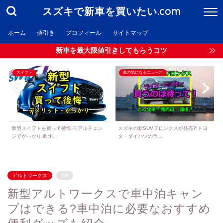
スズキで新車を買いたい.com
ホーム
値引き
プロフィール
サイトマップ
新車を最大限値引きしてもらうコツ
スイフト
車の気になるニュース
新型スイフトを買って後悔!モデルチェン
スズキの新SUVフロンクスが発売?!トヨ
ジでがっかり!欧州...
タ・ダイハツのラ...
アルトワークス
PR
新型アルトワークスで車中泊キャン
プはできる?車中泊に必要なおすすめ