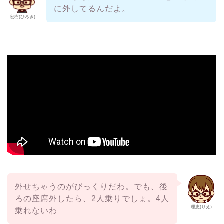
に外してるんだよ。
宏樹(ひろき)
外せちゃうのがびっくりだわ。でも、後
ろの座席外したら、2人乗りでしょ。4人
理恵(りえ)
乗れないわ