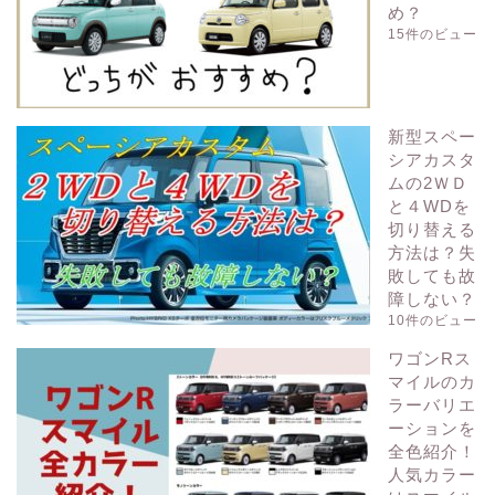
め？
15件のビュー
新型スペー
シアカスタ
ムの2ＷＤ
と４WDを
切り替える
方法は？失
敗しても故
障しない？
10件のビュー
ワゴンRス
マイルのカ
ラーバリエ
ーションを
全色紹介！
人気カラー