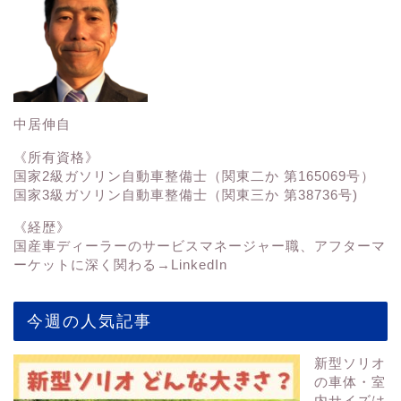
中居伸自
《所有資格》
国家2級ガソリン自動車整備士（関東二か 第165069号）
国家3級ガソリン自動車整備士（関東三か 第38736号)
《経歴》
国産車ディーラーのサービスマネージャー職、アフターマ
ーケットに深く関わる→
LinkedIn
今週の人気記事
新型ソリオ
の車体・室
内サイズは