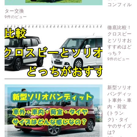
コンフィル
ター交換
9件のビュー
徹底比較！
クロスビー
とソリオお
すすめはど
っち？
9件のビュー
新型ソリオ
バンディッ
ト車外・車
内・荷室
(トラン
ク)・タイ
ヤのサイズ
は?