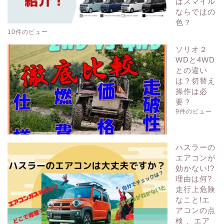
はスマイル
ならではの
色？
10件のビュー
ソリオ２
WDと4WD
との違い
は？切替え
操作は必
要？
9件のビュー
ハスラーの
エアコンが
効かない!?
理由は何?
走行上危険
なこと!エ
アコンの点
検 、エア