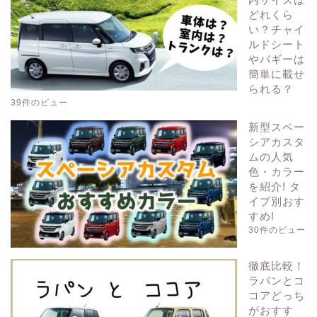
どれくら
い？チャイ
ルドシート
やバギーは
簡単に載せ
られる？
39件のビュー
新型スペー
シアカスタ
ムの人気
色・カラー
を紹介! タ
イプ別おす
すめ!
30件のビュー
徹底比較！
ラパンとコ
コアどっち
がおすす