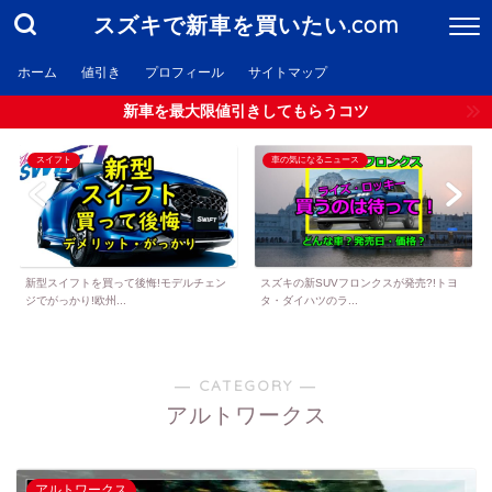
スズキで新車を買いたい.com
ホーム
値引き
プロフィール
サイトマップ
新車を最大限値引きしてもらうコツ
スイフト
車の気になるニュース
新型スイフトを買って後悔!モデルチェン
スズキの新SUVフロンクスが発売?!トヨ
ジでがっかり!欧州...
タ・ダイハツのラ...
― CATEGORY ―
アルトワークス
アルトワークス