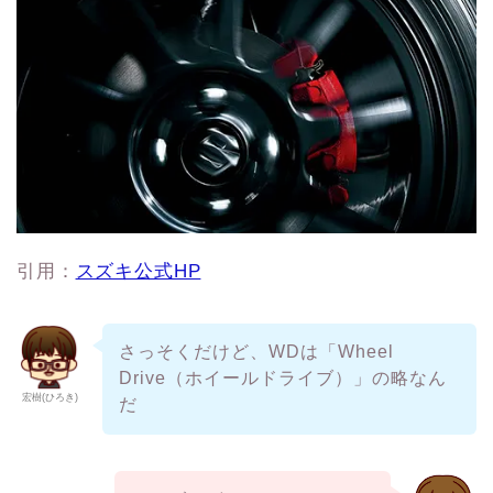
引用：
スズキ公式HP
さっそくだけど、WDは「Wheel
Drive（ホイールドライブ）」の略なん
宏樹(ひろき)
だ