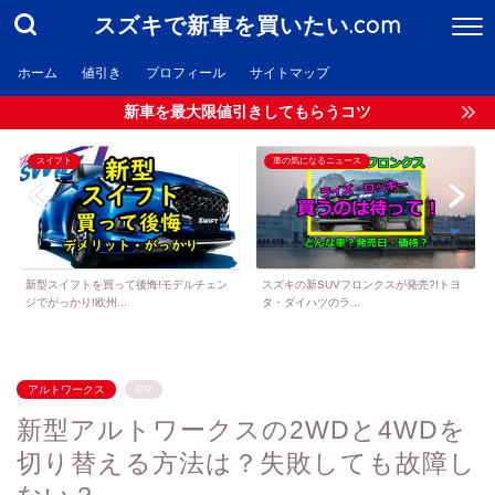
スズキで新車を買いたい.com
ホーム
値引き
プロフィール
サイトマップ
新車を最大限値引きしてもらうコツ
スイフト
車の気になるニュース
新型スイフトを買って後悔!モデルチェン
スズキの新SUVフロンクスが発売?!トヨ
ジでがっかり!欧州...
タ・ダイハツのラ...
アルトワークス
PR
新型アルトワークスの2WDと4WDを
切り替える方法は？失敗しても故障し