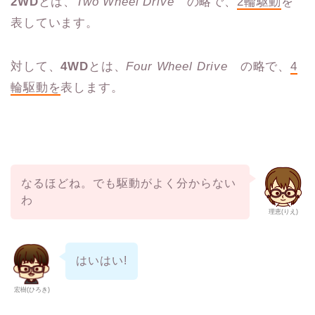
2WD
とは、
Two Wheel Drive
の略で、
2輪駆動
を
表しています。
対して、
4WD
とは、
Four Wheel Drive
の略で、
4
輪駆動を
表します。
なるほどね。でも駆動がよく分からない
わ
理恵(りえ)
はいはい!
宏樹(ひろき)