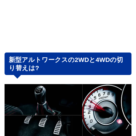
新型アルトワークスの2WDと4WDの切
り替えは?