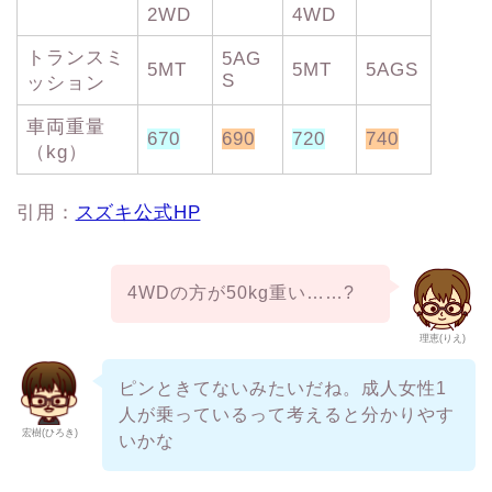
2WD
4WD
トランスミ
5AG
5MT
5MT
5AGS
S
ッション
車両重量
670
690
720
740
（kg）
引用：
スズキ公式HP
4WDの方が50kg重い……?
理恵(りえ)
ピンときてないみたいだね。成人女性1
人が乗っているって考えると分かりやす
宏樹(ひろき)
いかな