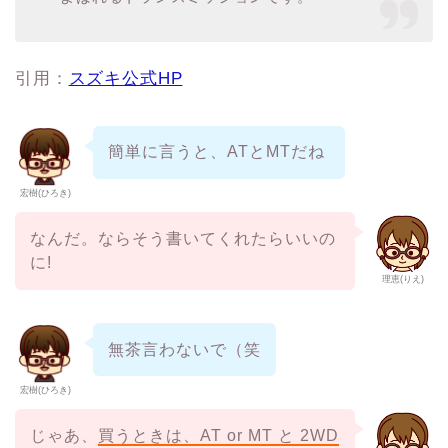
引用：
スズキ公式HP
簡単に言うと、ATとMTだね
宏樹(ひろき)
なんだ。ならそう書いてくれたらいいの
に!
理恵(りえ)
無茶言わないで（笑
宏樹(ひろき)
じゃあ、
買うときは、AT or MT と 2WD