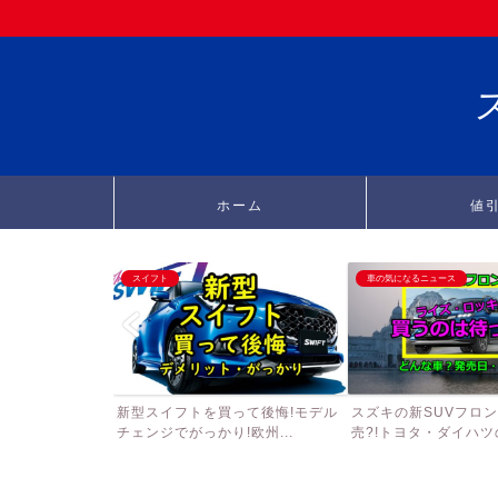
ホーム
値
スイフト
車の気になるニュース
新型スイフトを買って後悔!モデル
スズキの新SUVフロ
チェンジでがっかり!欧州...
売?!トヨタ・ダイハツの