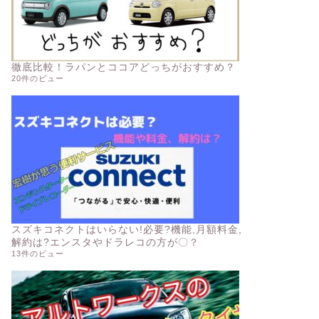
徹底比較！ラパンとココアどっちがおすすめ？
20件のビュー
スズキコネクトはいらない!必要?機能,月額料金,
解約は?エンスタやドラレコの方が〇？
13件のビュー