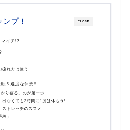
ャンプ！
CLOSE
マイチ!?
?
由
の疲れ方は違う
眠＆適度な休憩!!
っかり寝る」のが第一歩
出なくても2時間に1度は休もう!
 ストレッチのススメ
手段」