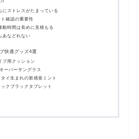
!
ちにストレスがたまっている
ート確認の重要性
移動時間は長めに見積もる
もあなどれない
イブ快適グッズ4選
イブ用クッション
光オーバーサングラス
 タイ生まれの新感覚ミント
ラックブラックタブレット