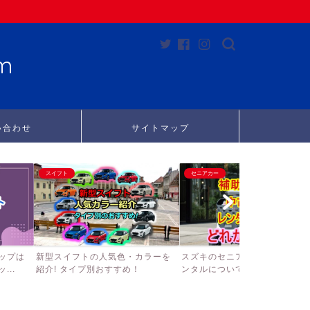
m
い合わせ
サイトマップ
スイフト
セニアカー
ップは
新型スイフトの人気色・カラーを
スズキのセニアカーの補助金、
..
紹介! タイプ別おすすめ！
ンタルについて徹底調査して...