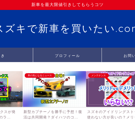
新車を最大限値引きしてもらうコツ
スズキで新車を買いたい.co
引き
プロフィール
お問
車の気になるニュース
メンテナンス
ンクスが発
新型カプチーノを勝手に予想！復
スズキのアイドリングスト
ラ...
活は共同開発？ダイハツのコ...
使わない方が良いの？メリッ.