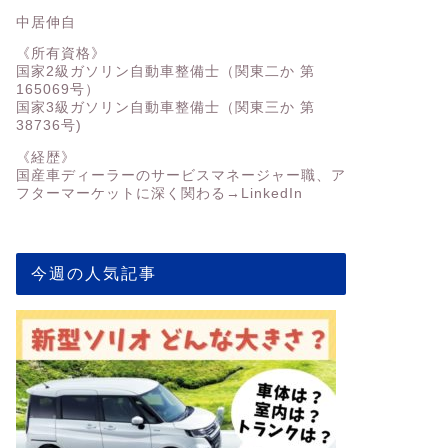
中居伸自
《所有資格》
国家2級ガソリン自動車整備士（関東二か 第
165069号）
国家3級ガソリン自動車整備士（関東三か 第
38736号)
《経歴》
国産車ディーラーのサービスマネージャー職、ア
フターマーケットに深く関わる→
LinkedIn
今週の人気記事