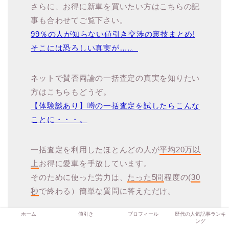
さらに、お得に新車を買いたい方はこちらの記
事も合わせてご覧下さい。
99％の人が知らない値引き交渉の裏技まとめ!
そこには恐ろしい真実が….。
ネットで賛否両論の一括査定の真実を知りたい
方はこちらもどうぞ。
【体験談あり】噂の一括査定を試したらこんな
ことに・・・。
一括査定を利用したほとんどの人が
平均20万以
上
お得に愛車を手放しています。
そのために使った労力は、
たった5問
程度の(
30
秒
で終わる）簡単な質問に答えただけ。
ホーム
値引き
プロフィール
歴代の人気記事ランキ
ング