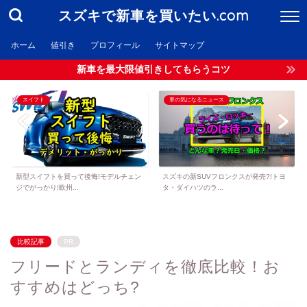
スズキで新車を買いたい.com
ホーム
値引き
プロフィール
サイトマップ
新車を最大限値引きしてもらうコツ
スイフト
車の気になるニュース
新型スイフトを買って後悔!モデルチェン
スズキの新SUVフロンクスが発売?!トヨ
ジでがっかり!欧州...
タ・ダイハツのラ...
比較記事
PR
フリードとランディを徹底比較！お
すすめはどっち?