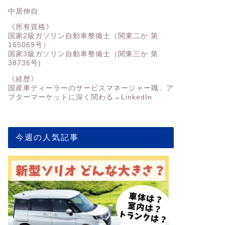
中居伸自
《所有資格》
国家2級ガソリン自動車整備士（関東二か 第
165069号）
国家3級ガソリン自動車整備士（関東三か 第
38736号)
《経歴》
国産車ディーラーのサービスマネージャー職、ア
フターマーケットに深く関わる→
LinkedIn
今週の人気記事