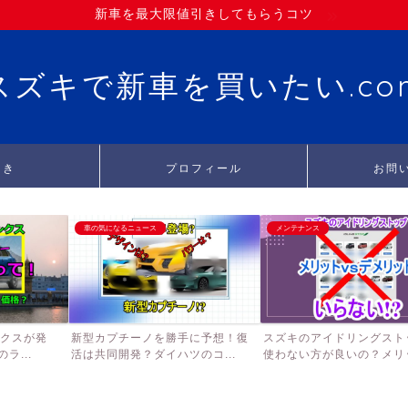
新車を最大限値引きしてもらうコツ
スズキで新車を買いたい.co
引き
プロフィール
お問
車の気になるニュース
メンテナンス
ンクスが発
新型カプチーノを勝手に予想！復
スズキのアイドリングスト
ラ...
活は共同開発？ダイハツのコ...
使わない方が良いの？メリッ.