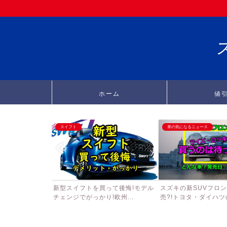
ホーム
値
スイフト
車の気になるニュース
新型スイフトを買って後悔!モデル
スズキの新SUVフロ
チェンジでがっかり!欧州...
売?!トヨタ・ダイハツの