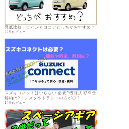
徹底比較！ラパンとココアどっちがおすすめ？
22件のビュー
スズキコネクトはいらない!必要?機能,月額料金,
解約は?エンスタやドラレコの方が〇？
14件のビュー