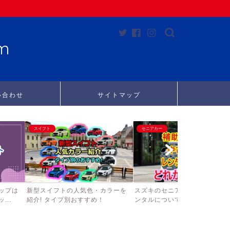
m
い合わせ
サイトマップ
スイフト
セニアカー
ップは
新型スイフトの人気色・カラーを
スズキのセニアカーの補助金、
..
紹介! タイプ別おすすめ！
ンタルについて徹底調査して...