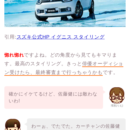
引用:
スズキ公式HP イグニス スタイリング
ですよね。どの角度から見てもキマりま
惚れ惚れ
す。最高のスタイリング。きっと
俳優オーディショ
ン受けたら、最終審査まで行っちゃうかも
です。
確かにイケてるけど、佐藤健には敵わな
いわ!
理恵(りえ)
わーぉ、でたでた。カーチャンの佐藤健