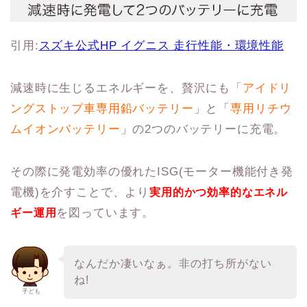
引用:
スズキ公式HP イグニス 走行性能・環境性能
減速時に生じるエネルギーを、贅沢にも「
アイドリ
ングストップ車専用鉛バッテリー
」と「
専用リチウ
ムイオンバッテリー
」の2つのバッテリーに充電。
その際に発電効率の優れたISG(モーター機能付き発
電機)を介すことで、より
実用的かつ効率的なエネル
を図っています。
ギー運用
なんだか凄いなぁ。非の打ち所がない
ね!
子ども