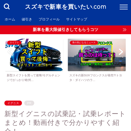
スズキで新車を買いたい.com
ホーム
値引き
プロフィール
サイトマップ
新車を最大限値引きしてもらうコツ
スイフト
車の気になるニュース
新型スイフトを買って後悔!モデルチェン
スズキの新SUVフロンクスが発売?!トヨ
ジでがっかり!欧州...
タ・ダイハツのラ...
イグニス
PR
新型イグニスの試乗記・試乗レポート
まとめ！動画付きで分かりやすく紹