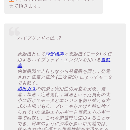
せて頂きます。
ハイブリッドとは…?
原動機として
内燃機関
と電動機 (モータ) を併
用するハイブリッド・エンジンを用いる
自動
車
。
内燃機関で走行しながら発電機を回し，発電
された電気と電池 (二次電池) によってモータ
でも動く。
排出ガス
の削減と実用性の両立を実現。発
進，加速，定速走行，減速といった負荷の大
小に応じてモータとエンジンを切り替える方
式が主流である。ブレーキをかけた時に捨て
られていた運動エネルギーを電気エネルギー
等で回収し、これを加速時に使用することが
でき、日本のように渋滞が多い市街地では、
従来車の約2倍優れた燃費性能を実現できる。