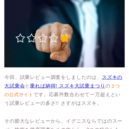
今回、試乗レビュー調査をしましたのは、
スズキの
大試乗会
と
乗れば納得! スズキ大試乗まつり
の
２つ
です。応募件数合わせて一万超えとい
の公式サイト
う試乗レビューの多さ!! さすがはスズキ。
その膨大なレビューから、イグニスならではのスー