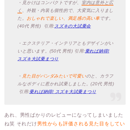
・見かけはコンパクトですが、
室内は意外と広
く
、外観・内装も個性的で、大変気に入りまし
た。
おしゃれで楽しい、満足感の高い車
です。
(40代 男性) 引用:
スズキの大試乗会
・エクステリア・インテリアともデザインがい
いと思います。(50代 男性) 引用:
乗れば納得!
スズキ大試乗まつり
・
見た目がパンダみたいで可愛い
のと、カラフ
ルなボディに惹かれ試乗しました。(20代 男性)
引用:
乗れば納得! スズキ大試乗まつり
あれ、男性ばかりのレビューになってしまいました
ね笑 それだけ
男性からも評価される見た目をしてい