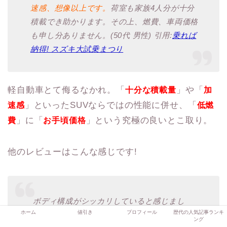
速感、想像以上です。
荷室も家族4人分が十分
積載でき助かります。その上、燃費、車両価格
も申し分ありません。(50代 男性) 引用:
乗れば
納得! スズキ大試乗まつり
軽自動車とて侮るなかれ。「
」や「
十分な積載量
加
」といったSUVならではの性能に併せ、「
速感
低燃
」に「
」という究極の良いとこ取り。
費
お手頃価格
他のレビューはこんな感じです!
ボディ構成がシッカリしていると感じまし
ホーム
値引き
プロフィール
歴代の人気記事ランキ
た。また、
硬めのサスペンションとマッチング
ング