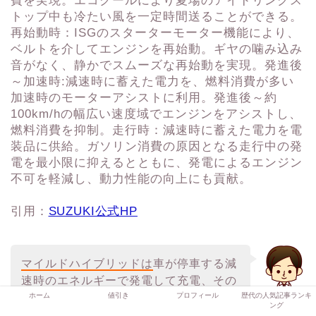
引用：
SUZUKI公式HP
マイルドハイブリッドは
車が停車する減
速時のエネルギーで発電して充電、その
ホーム
値引き
プロフィール
歴代の人気記事ランキ
営業マン
ング
力で発進時にモーターを回し、
一番力が