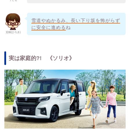
子ども
雪道やぬかるみ、長い下り坂を怖がらず
に安全に進める
ね
宏樹(ひろき)
実は家庭的?! 《ソリオ》