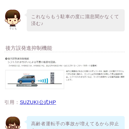
理恵(りえ)
これならもう駐車の度に溜息聞かなくて
済む♪
子ども
後方誤発進抑制機能
引用：
SUZUKI公式HP
高齢者運転手の事故が増えてるから抑止