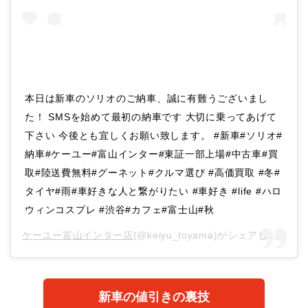
本日は新車のソリオのご納車、誠に有難うございまし
た！ SMSを始めて最初の納車です 大切に乗ってあげて
下さい 今後とも宜しくお願い致します。 #新車#ソリオ#
納車#ケーユー#富山インター#東証一部上場#中古車#買
取#陸送費無料#グーネット#クルマ選び #高価買取 #冬#
タイヤ#雨#車好きな人と繋がりたい #車好き #life #ハロ
ウィンコスプレ #渋谷#カフェ#富士山#秋
ケーユー富山インター店
(@keiyu_toyama)がシェアした投稿 –
新車の値引きの裏技