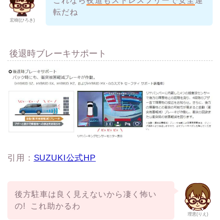
これなら
夜道もストレスフリーで安全
運
転だね
宏樹(ひろき)
後退時ブレーキサポート
引用：
SUZUKI公式HP
後方駐車は良く見えないから凄く怖い
の! これ助かるわ