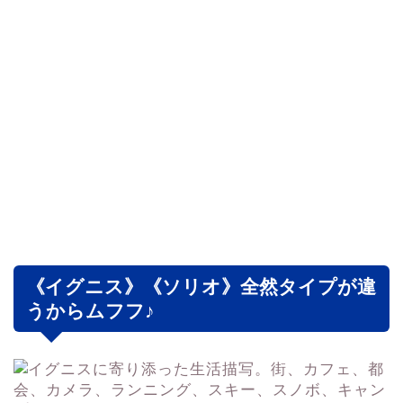
《イグニス》《ソリオ》全然タイプが違
うからムフフ♪