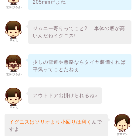
205mmだよね
宏樹(ひろき)
ジムニー寄りってこと?! 車体の底が高
いんだねイグニス!
子ども
少しの雪道や悪路ならタイヤ装備すれば
平気ってことだねぇ
宏樹(ひろき)
アウトドア出掛けられるね♪
子ども
イグニスはソリオより小回りは利く
んで
すよ
営業マン