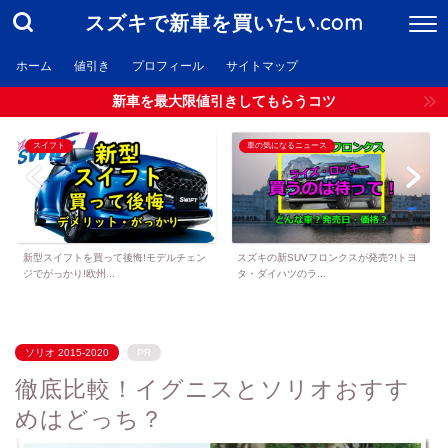
スズキで新車を買いたい.com
ホーム
値引き
プロフィール
サイトマップ
新車を最大限値引きしてもらうコツ
スイフト
車の気になるニュース
新型スイフトを買って後悔!モデルチェン
スズキの新SUVフロンクスが発売?!トヨ
ジでがっかり!欧州...
タ・ダイハツのラ...
ソリオ 2015-2020
PR
徹底比較！イグニスとソリオおすす
めはどっち？