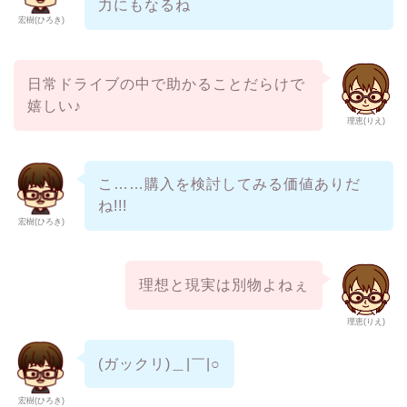
力にもなるね
宏樹(ひろき)
日常ドライブの中で助かることだらけで
嬉しい♪
理恵(りえ)
こ……購入を検討してみる価値ありだ
ね!!!
宏樹(ひろき)
理想と現実は別物よねぇ
理恵(りえ)
(ガックリ)＿|￣|○