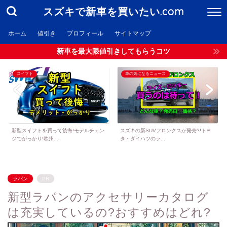
スズキで新車を買いたい.com
ホーム
値引き
プロフィール
サイトマップ
新車を最大限値引きしてもらうコツ
スイフト
車の気になるニュース
新型スイフトを買って後悔!モデルチェン
スズキの新SUVフロンクスが発売?!トヨ
ジでがっかり!欧州...
タ・ダイハツのラ...
ラパン
PR
新型ラパンのアクセサリーカタログ
は充実しているの?おすすめはどれ?