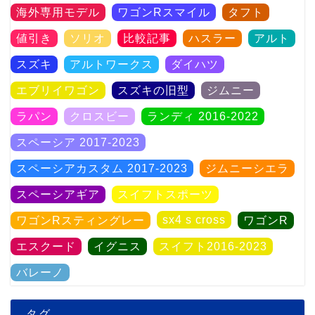
海外専用モデル
ワゴンRスマイル
タフト
値引き
ソリオ
比較記事
ハスラー
アルト
スズキ
アルトワークス
ダイハツ
エブリイワゴン
スズキの旧型
ジムニー
ラパン
クロスビー
ランディ 2016-2022
スペーシア 2017-2023
スペーシアカスタム 2017-2023
ジムニーシエラ
スペーシアギア
スイフトスポーツ
sx4 s cross
ワゴンRスティングレー
ワゴンR
エスクード
イグニス
スイフト2016-2023
バレーノ
タグ