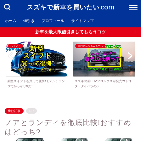
スズキで新車を買いたい.com
ホーム
値引き
プロフィール
サイトマップ
新車を最大限値引きしてもらうコツ
スイフト
車の気になるニュース
新型スイフトを買って後悔!モデルチェン
スズキの新SUVフロンクスが発売?!トヨ
ジでがっかり!欧州...
タ・ダイハツのラ...
比較記事
PR
ノアとランディを徹底比較!おすすめ
はどっち?