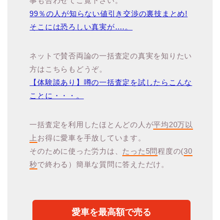
事も合わせてご覧下さい。
99％の人が知らない値引き交渉の裏技まとめ!
そこには恐ろしい真実が….。
ネットで賛否両論の一括査定の真実を知りたい
方はこちらもどうぞ。
【体験談あり】噂の一括査定を試したらこんな
ことに・・・。
一括査定を利用したほとんどの人が
平均20万以
上
お得に愛車を手放しています。
そのために使った労力は、
たった5問
程度の(
30
秒
で終わる）簡単な質問に答えただけ。
愛車を最高額で売る