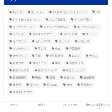
1インチ
3ナンバー
7人乗りコンパクトミニバン
HV
おすすめスタッドレス
どこで買える
どちらが買い
ウィークポイント
エアコンが効かない
エブリイワゴン、
シエンタ
スズキセニアカー
スピン回避
スピード
セニアカー
セレナOEM
フリード
メルカリ
メンテナンス
不人気
中古
介護保険
個性アップ
充電
免許返納後
口コミ
大丈夫
対処方法
対抗モデル
屋根
新型N-BOX
新型スイフト
新型スペーシア
新型デリカミニ
普通乗用車
理由
登場
知るべき
航続距離
補助金
読んで
買う前に
車検
雪道走行
雪道走行のコツ
ホーム
値引き
プロフィール
歴代の人気記事ランキ
ング
HOME
比較記事
ノアとランディを徹底比較!おすすめはどっち?