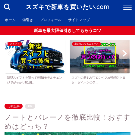
スズキで新車を買いたい.com
ホーム
値引き
プロフィール
サイトマップ
新車を最大限値引きしてもらうコツ
スイフト
車の気になるニュース
新型スイフトを買って後悔!モデルチェン
スズキの新SUVフロンクスが発売?!トヨ
ジでがっかり!欧州...
タ・ダイハツのラ...
比較記事
PR
ノートとバレーノを徹底比較！おすす
めはどっち？