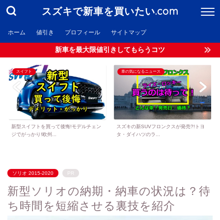
スズキで新車を買いたい.com
ホーム
値引き
プロフィール
サイトマップ
新車を最大限値引きしてもらうコツ
スイフト
車の気になるニュース
新型スイフトを買って後悔!モデルチェン
スズキの新SUVフロンクスが発売?!トヨ
ジでがっかり!欧州...
タ・ダイハツのラ...
ソリオ 2015-2020
PR
新型ソリオの納期・納車の状況は？待
ち時間を短縮させる裏技を紹介