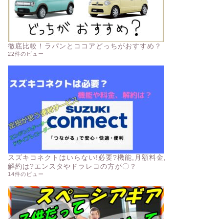
徹底比較！ラパンとココアどっちがおすすめ？
22件のビュー
スズキコネクトはいらない!必要?機能,月額料金,
解約は?エンスタやドラレコの方が〇？
14件のビュー