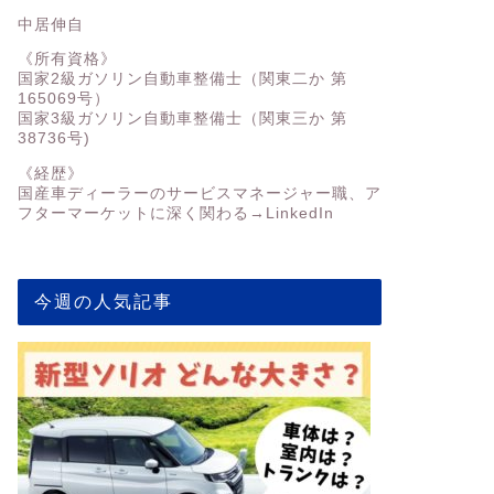
中居伸自
《所有資格》
国家2級ガソリン自動車整備士（関東二か 第
165069号）
国家3級ガソリン自動車整備士（関東三か 第
38736号)
《経歴》
国産車ディーラーのサービスマネージャー職、ア
フターマーケットに深く関わる→
LinkedIn
今週の人気記事