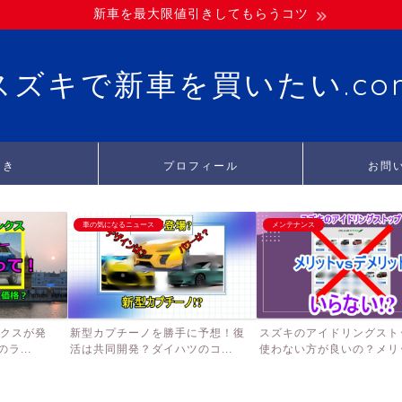
新車を最大限値引きしてもらうコツ
スズキで新車を買いたい.co
引き
プロフィール
お問
車の気になるニュース
メンテナンス
ンクスが発
新型カプチーノを勝手に予想！復
スズキのアイドリングスト
ラ...
活は共同開発？ダイハツのコ...
使わない方が良いの？メリッ.