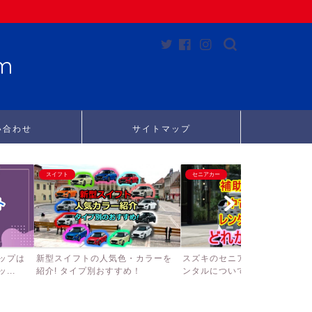
m
い合わせ
サイトマップ
スイフト
セニアカー
ップは
新型スイフトの人気色・カラーを
スズキのセニアカーの補助金、
..
紹介! タイプ別おすすめ！
ンタルについて徹底調査して...