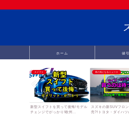
ホーム
値
スイフト
車の気になるニュース
新型スイフトを買って後悔!モデル
スズキの新SUVフロ
チェンジでがっかり!欧州...
売?!トヨタ・ダイハツの