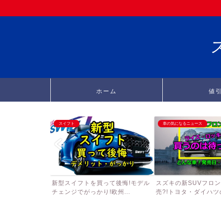
ホーム
値
スイフト
車の気になるニュース
新型スイフトを買って後悔!モデル
スズキの新SUVフロ
チェンジでがっかり!欧州...
売?!トヨタ・ダイハツの