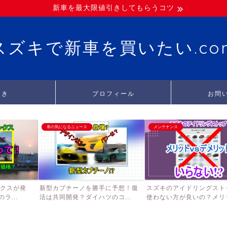
新車を最大限値引きしてもらうコツ
スズキで新車を買いたい.co
引き
プロフィール
お問
車の気になるニュース
メンテナンス
ンクスが発
新型カプチーノを勝手に予想！復
スズキのアイドリングスト
ラ...
活は共同開発？ダイハツのコ...
使わない方が良いの？メリッ.