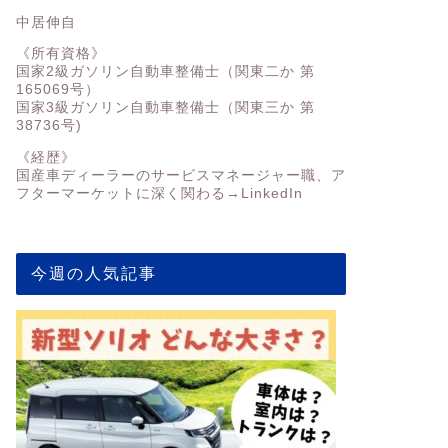
中居伸自
《所有資格》
国家2級ガソリン自動車整備士（関東二か 第
165069号）
国家3級ガソリン自動車整備士（関東三か 第
38736号)
《経歴》
国産車ディーラーのサービスマネージャー職、ア
フターマーケットに深く関わる→
LinkedIn
今週の人気記事