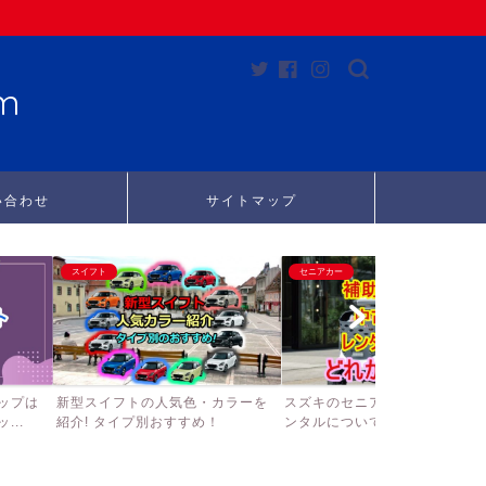
m
い合わせ
サイトマップ
スイフト
セニアカー
ップは
新型スイフトの人気色・カラーを
スズキのセニアカーの補助金、
..
紹介! タイプ別おすすめ！
ンタルについて徹底調査して...