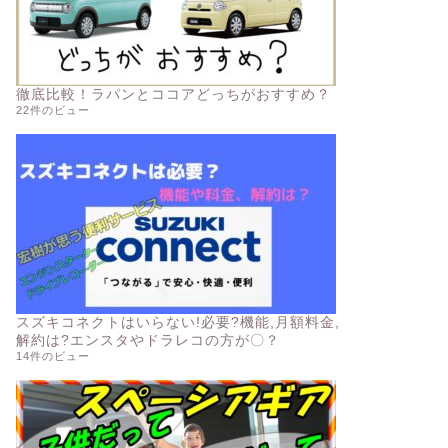
徹底比較！ラパンとココアどっちがおすすめ？
22件のビュー
スズキコネクトはいらない!必要?機能,月額料金,
解約は?エンスタやドラレコの方が〇？
14件のビュー