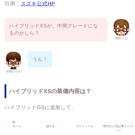
引用：
スズキ公式HP
ハイブリッドXSが、中間グレードにな
るのかしら？
理恵(りえ)
うん！
宏樹(ひろき)
ハイブリッドXSの装備内容は？
ハイブリッドGSに追加して、
カラーヘッドアップディスプレイ
ホーム
値引き
プロフィール
歴代の人気記事ランキ
ング
後席右側ワンアクションパワースライドドア