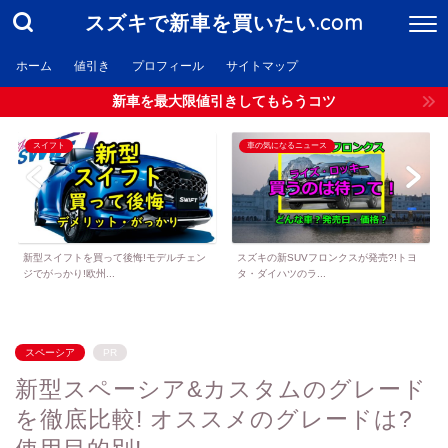
スズキで新車を買いたい.com
ホーム
値引き
プロフィール
サイトマップ
新車を最大限値引きしてもらうコツ
スイフト
車の気になるニュース
新型スイフトを買って後悔!モデルチェン
スズキの新SUVフロンクスが発売?!トヨ
ジでがっかり!欧州...
タ・ダイハツのラ...
スペーシア
PR
新型スペーシア&カスタムのグレード
を徹底比較! オススメのグレードは?