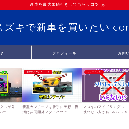
新車を最大限値引きしてもらうコツ
スズキで新車を買いたい.co
引き
プロフィール
お問
車の気になるニュース
メンテナンス
ンクスが発
新型カプチーノを勝手に予想！復
スズキのアイドリングスト
ラ...
活は共同開発？ダイハツのコ...
使わない方が良いの？メリッ.