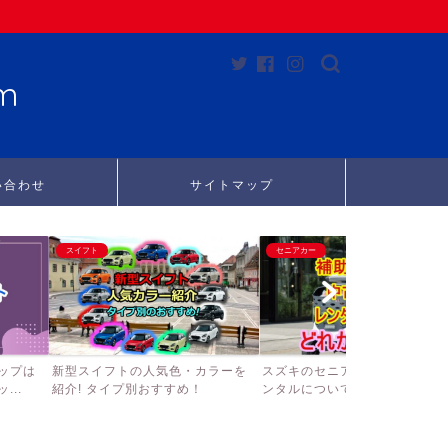
m
い合わせ
サイトマップ
スイフト
セニアカー
ップは
新型スイフトの人気色・カラーを
スズキのセニアカーの補助金、
..
紹介! タイプ別おすすめ！
ンタルについて徹底調査して...