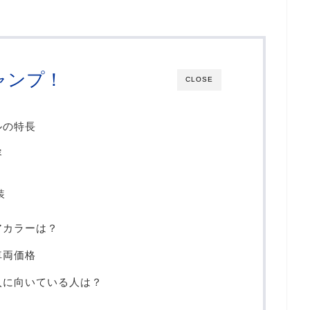
ャンプ！
CLOSE
ルの特長
容
装
アカラーは？
車両価格
入に向いている人は？