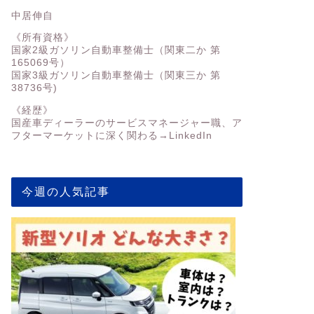
中居伸自
《所有資格》
国家2級ガソリン自動車整備士（関東二か 第
165069号）
国家3級ガソリン自動車整備士（関東三か 第
38736号)
《経歴》
国産車ディーラーのサービスマネージャー職、ア
フターマーケットに深く関わる→
LinkedIn
今週の人気記事