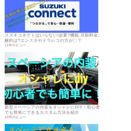
スズキコネクトはいらない!必要?機能,月額料金,
解約は?エンスタやドラレコの方が〇？
11件のビュー
新型スペーシアの内装をオシャレにDIY！初心者
でも簡単にできるカスタム方法を紹介
10件のビュー