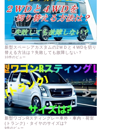
新型スペーシアカスタムの2ＷＤと４WDを切り
替える方法は？失敗しても故障しない？
10件のビュー
新型ワゴンRスティングレー車外・車内・荷室
(トランク)・タイヤのサイズは?
9件のビュー