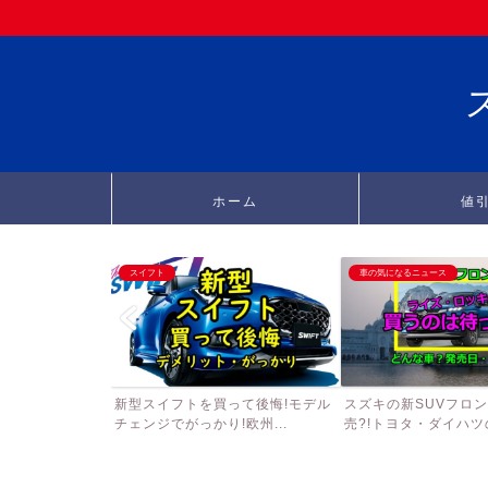
ホーム
値
スイフト
車の気になるニュース
新型スイフトを買って後悔!モデル
スズキの新SUVフロ
チェンジでがっかり!欧州...
売?!トヨタ・ダイハツの