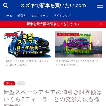
スズキで新車を買いたい.com
ホーム
値引き
プロフィール
サイトマップ
新車を最大限値引きしてもらうコツ
スイフト
車の気になるニュース
新型スイフトを買って後悔!モデルチェン
スズキの新SUVフロンクスが発売?!トヨ
ジでがっかり!欧州...
タ・ダイハツのラ...
値引き
PR
新型スペーシアギアの値引き限界額は
いくら?ディーラーとの交渉方法も徹