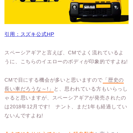
引用：スズキ公式HP
スペーシアギアと言えば、CMでよく流れているよ
うに、こちらのイエローのボディが印象的ですよね!
CMで目にする機会が多いと思いますので
「歴史の
長い車だろうな～!」
と、思われている方もいらっし
ゃると思いますが、スペーシアギアが発売されたの
は2018年12月です! ナント、まだ1年も経過してい
ないんですよね!