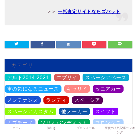
＞＞
一括査定サイトならズバット
カテゴリ
アルト2014-2021
エブリイ
スペーシアベース
車の気になるニュース
キャリイ
セニアカー
メンテナンス
ランディ
スペーシア
スペーシアカスタム
他メーカー
スイフト
カプチーノ
ソリオバンディット
フロンクス
ホーム
値引き
プロフィール
歴代の人気記事ランキ
ング
海外専用モデル
ワゴンRスマイル
タフト