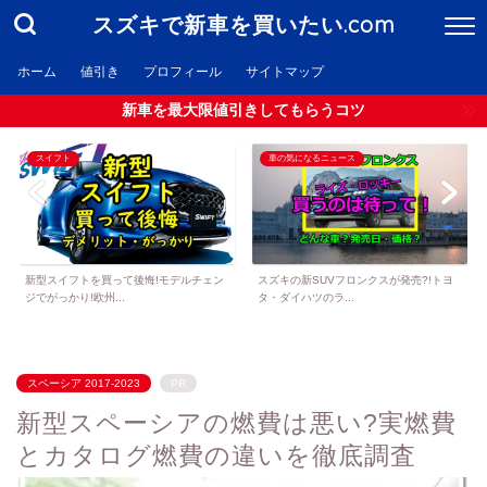
スズキで新車を買いたい.com
ホーム
値引き
プロフィール
サイトマップ
新車を最大限値引きしてもらうコツ
スイフト
車の気になるニュース
新型スイフトを買って後悔!モデルチェン
スズキの新SUVフロンクスが発売?!トヨ
ジでがっかり!欧州...
タ・ダイハツのラ...
スペーシア 2017-2023
PR
新型スペーシアの燃費は悪い?実燃費
とカタログ燃費の違いを徹底調査