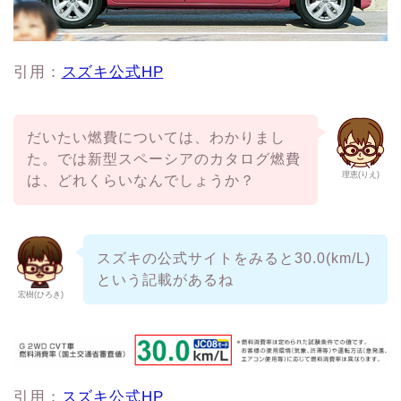
引用：
スズキ公式HP
だいたい燃費については、わかりまし
た。では新型スペーシアのカタログ燃費
理恵(りえ)
は、どれくらいなんでしょうか？
スズキの公式サイトをみると30.0(km/L)
という記載があるね
宏樹(ひろき)
引用：
スズキ公式HP