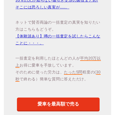
99％の人が知らない値引き交渉の裏技まとめ!
そこには恐ろしい真実が….。
ネットで賛否両論の一括査定の真実を知りたい
方はこちらもどうぞ。
【体験談あり】噂の一括査定を試したらこんな
ことに・・・。
一括査定を利用したほとんどの人が
平均20万以
上
お得に愛車を手放しています。
そのために使った労力は、
たった5問
程度の(
30
秒
で終わる）簡単な質問に答えただけ。
愛車を最高額で売る