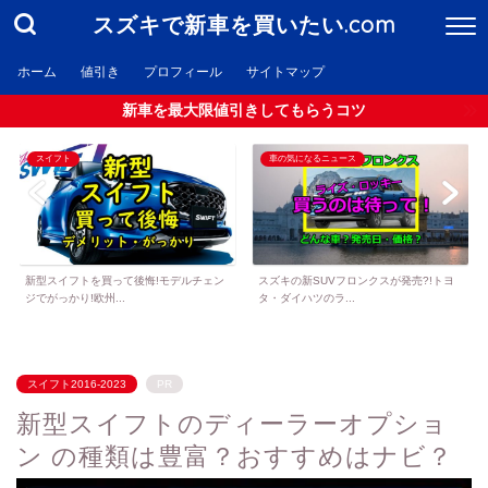
スズキで新車を買いたい.com
ホーム
値引き
プロフィール
サイトマップ
新車を最大限値引きしてもらうコツ
スイフト
車の気になるニュース
新型スイフトを買って後悔!モデルチェン
スズキの新SUVフロンクスが発売?!トヨ
ジでがっかり!欧州...
タ・ダイハツのラ...
スイフト2016-2023
PR
新型スイフトのディーラーオプショ
ン の種類は豊富？おすすめはナビ？