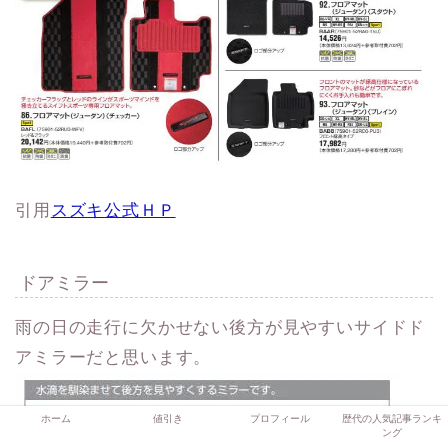
引用
スズキ公式ＨＰ
ドアミラー
雨の日の走行に欠かせない後方が見やすいサイドド
アミラーだと思います。
ホーム
値引き
プロフィール
歴代の人気記事ランキ
ング