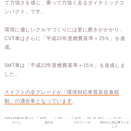
て力強さを感じ、乗って力強く走るダイナミックコ
ンパクト」です。
環境に優しいクルマづくりには更に磨きがかかり、
CVT車はさらに「平成22年度燃費基準＋25％」を達
成。
5MT車は「平成22年度燃費基準＋15％」を達成しま
した。
スイフトの全グレードが「環境対応車普及促進税
制」の適合車となって
います
。
2010年9月に「XG」「XL」「XS」の３グレードを
ホーム
値引き
プロフィール
歴代の人気記事ランキ
ング
発売。