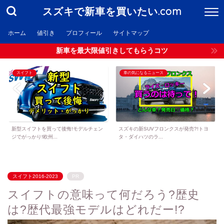
スズキで新車を買いたい.com
ホーム
値引き
プロフィール
サイトマップ
新車を最大限値引きしてもらうコツ
スイフト
車の気になるニュース
新型スイフトを買って後悔!モデルチェン
スズキの新SUVフロンクスが発売?!トヨ
ジでがっかり!欧州...
タ・ダイハツのラ...
スイフト2016-2023
PR
スイフトの意味って何だろう?歴史
は?歴代最強モデルはどれだー!?