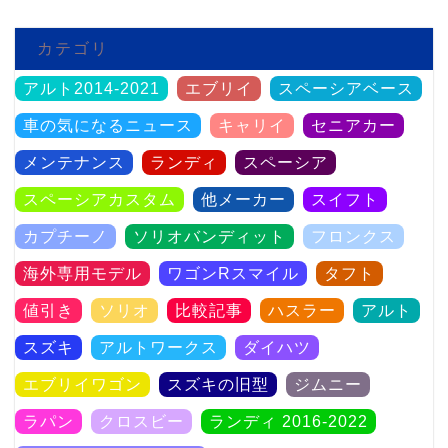
カテゴリ
アルト2014-2021
エブリイ
スペーシアベース
車の気になるニュース
キャリイ
セニアカー
メンテナンス
ランディ
スペーシア
スペーシアカスタム
他メーカー
スイフト
カプチーノ
ソリオバンディット
フロンクス
海外専用モデル
ワゴンRスマイル
タフト
値引き
ソリオ
比較記事
ハスラー
アルト
スズキ
アルトワークス
ダイハツ
エブリイワゴン
スズキの旧型
ジムニー
ラパン
クロスビー
ランディ 2016-2022