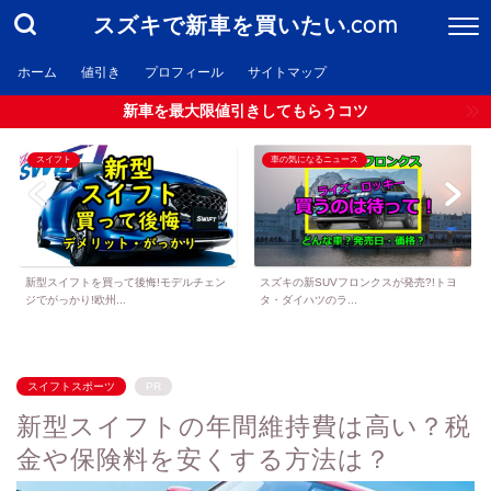
スズキで新車を買いたい.com
ホーム
値引き
プロフィール
サイトマップ
新車を最大限値引きしてもらうコツ
スイフト
車の気になるニュース
新型スイフトを買って後悔!モデルチェン
スズキの新SUVフロンクスが発売?!トヨ
ジでがっかり!欧州...
タ・ダイハツのラ...
スイフトスポーツ
PR
新型スイフトの年間維持費は高い？税
金や保険料を安くする方法は？