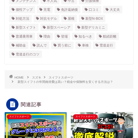
メンテナンス
不人気
中古
介護保険
個性アップ
充電
免許返納後
口コミ
大丈夫
対処方法
対抗モデル
屋根
新型N-BOX
新型スイフト
新型スペーシア
新型デリカミニ
普通乗用車
理由
登場
知るべき
航続距離
補助金
読んで
買う前に
車検
雪道走行
雪道走行のコツ
HOME
スズキ
スイフトスポーツ
新型スイフトの年間維持費は高い？税金や保険料を安くする方法は？
関連記事
スイフトスポーツ
スイフトスポーツ