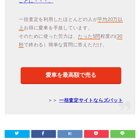
ことに・・・。
一括査定を利用したほとんどの人が
平均20万以
上
お得に愛車を手放しています。
そのために使った労力は、
たった5問
程度の(
30
秒
で終わる）簡単な質問に答えただけ。
愛車を最高額で売る
＞＞
一括査定サイトならズバット