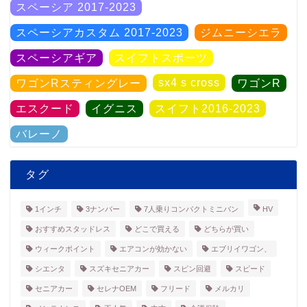
スペーシア 2017-2023
スペーシアカスタム 2017-2023
ジムニーシエラ
スペーシアギア
スイフトスポーツ
sx4 s cross
ワゴンRスティングレー
ワゴンR
エスクード
イグニス
スイフト2016-2023
バレーノ
タグ
1インチ
3ナンバー
7人乗りコンパクトミニバン
HV
おすすめスタッドレス
どこで買える
どちらが買い
ウィークポイント
エアコンが効かない
エブリイワゴン、
シエンタ
スズキセニアカー
スピン回避
スピード
セニアカー
セレナOEM
フリード
メルカリ