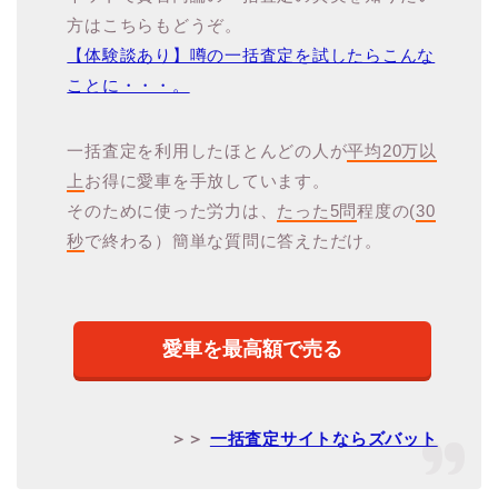
方はこちらもどうぞ。
【体験談あり】噂の一括査定を試したらこんな
ことに・・・。
一括査定を利用したほとんどの人が
平均20万以
上
お得に愛車を手放しています。
そのために使った労力は、
たった5問
程度の(
30
秒
で終わる）簡単な質問に答えただけ。
愛車を最高額で売る
＞＞
一括査定サイトならズバット