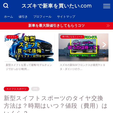
スズキで新車を買いたい.com
ホーム
値引き
プロフィール
サイトマップ
新車を最大限値引きしてもらうコツ
スイフト
車の気になるニュース
新型スイフトを買って後悔!モデルチェン
スズキの新SUVフロンクスが発売?!トヨ
ジでがっかり!欧州...
タ・ダイハツのラ...
スイフトスポーツ
PR
新型スイフトスポーツのタイヤ交換
方法は？時期はいつ？値段（費用）は