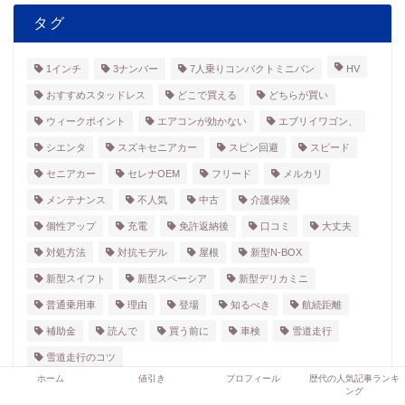
タグ
1インチ
3ナンバー
7人乗りコンパクトミニバン
HV
おすすめスタッドレス
どこで買える
どちらが買い
ウィークポイント
エアコンが効かない
エブリイワゴン、
シエンタ
スズキセニアカー
スピン回避
スピード
セニアカー
セレナOEM
フリード
メルカリ
メンテナンス
不人気
中古
介護保険
個性アップ
充電
免許返納後
口コミ
大丈夫
対処方法
対抗モデル
屋根
新型N-BOX
新型スイフト
新型スペーシア
新型デリカミニ
普通乗用車
理由
登場
知るべき
航続距離
補助金
読んで
買う前に
車検
雪道走行
雪道走行のコツ
ホーム
値引き
プロフィール
歴代の人気記事ランキ
ング