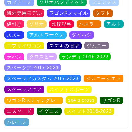
カプチーノ
ソリオバンディット
フロンクス
海外専用モデル
ワゴンRスマイル
タフト
値引き
ソリオ
比較記事
ハスラー
アルト
スズキ
アルトワークス
ダイハツ
エブリイワゴン
スズキの旧型
ジムニー
ラパン
クロスビー
ランディ 2016-2022
スペーシア 2017-2023
スペーシアカスタム 2017-2023
ジムニーシエラ
スペーシアギア
スイフトスポーツ
sx4 s cross
ワゴンRスティングレー
ワゴンR
エスクード
イグニス
スイフト2016-2023
バレーノ