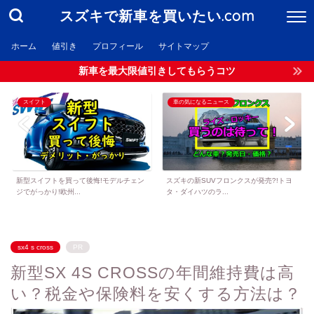
スズキで新車を買いたい.com
ホーム
値引き
プロフィール
サイトマップ
新車を最大限値引きしてもらうコツ
スイフト
車の気になるニュース
新型スイフトを買って後悔!モデルチェン
スズキの新SUVフロンクスが発売?!トヨ
ジでがっかり!欧州...
タ・ダイハツのラ...
sx4 s cross
PR
新型SX 4S CROSSの年間維持費は高
い？税金や保険料を安くする方法は？