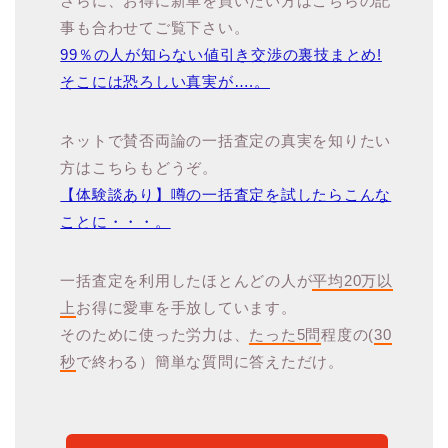
さらに、お得に新車を買いたい方はこちらの記
事も合わせてご覧下さい。
99％の人が知らない値引き交渉の裏技まとめ!
そこには恐ろしい真実が….。
ネットで賛否両論の一括査定の真実を知りたい
方はこちらもどうぞ。
【体験談あり】噂の一括査定を試したらこんな
ことに・・・。
一括査定を利用したほとんどの人が
平均20万以
上
お得に愛車を手放しています。
そのために使った労力は、
たった5問
程度の(
30
秒
で終わる）簡単な質問に答えただけ。