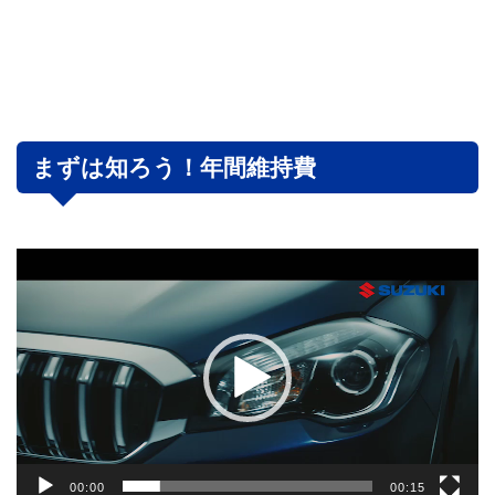
まずは知ろう！年間維持費
動
画
プ
レ
ー
ヤ
ー
00:00
00:15