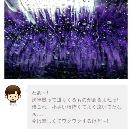
わあ～!!
洗車機って迫りくるものがあるよねっ!
子ども
僕これ、小さい頃怖くてよく泣いてたな
ぁ…。
今は楽しくてワクワクするけど～!