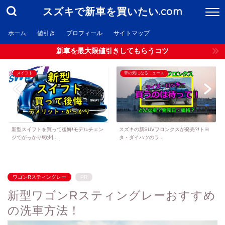
スズキで新車を買いたい.com
ホーム
値引き
プロフィール
サイトマップ
新車を最大限値引きしてもらうコツ
スイフト
車の気になるニュース
新型スイフトを買って後悔!モデルチェン
スズキの新SUVフロンクスが発売?!トヨ
ジでがっかり!欧州...
タ・ダイハツのラ...
ワゴンRスティングレー
PR
新型ワゴンRスティングレーおすすめ
の洗車方法！