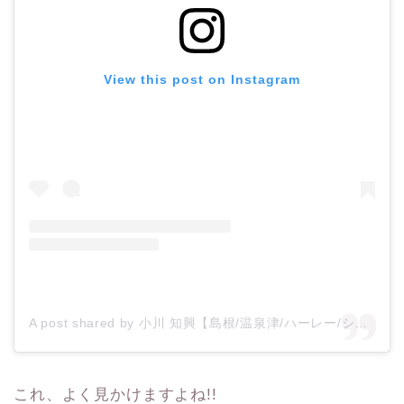
View this post on Instagram
A post shared by 小川 知興【島根/温泉津/ハーレー/ショベルヘッド/アイアンショベル/絶版車/ビンテージ/チョッパー/ランクル/旧車】 (@ogatomo240z)
これ、よく見かけますよね!!