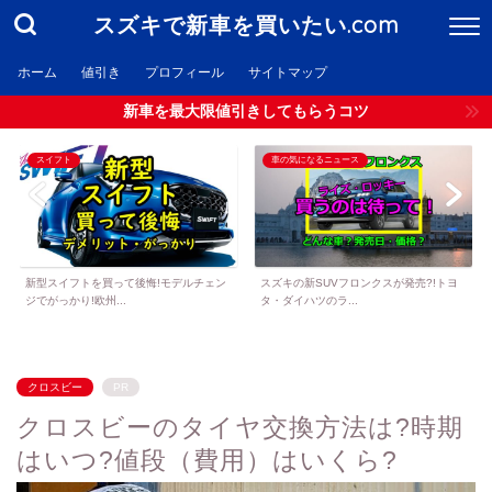
スズキで新車を買いたい.com
ホーム
値引き
プロフィール
サイトマップ
新車を最大限値引きしてもらうコツ
スイフト
車の気になるニュース
新型スイフトを買って後悔!モデルチェン
スズキの新SUVフロンクスが発売?!トヨ
ジでがっかり!欧州...
タ・ダイハツのラ...
クロスビー
PR
クロスビーのタイヤ交換方法は?時期
はいつ?値段（費用）はいくら?