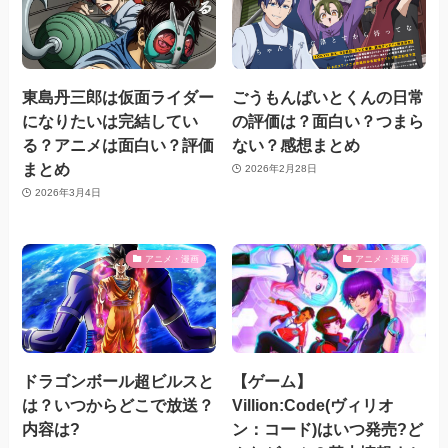
東島丹三郎は仮面ライダー
ごうもんばいとくんの日常
になりたいは完結してい
の評価は？面白い？つまら
る？アニメは面白い？評価
ない？感想まとめ
まとめ
2026年2月28日
2026年3月4日
アニメ・漫画
アニメ・漫画
ドラゴンボール超ビルスと
【ゲーム】
は？いつからどこで放送？
Villion:Code(ヴィリオ
内容は?
ン：コード)はいつ発売?ど