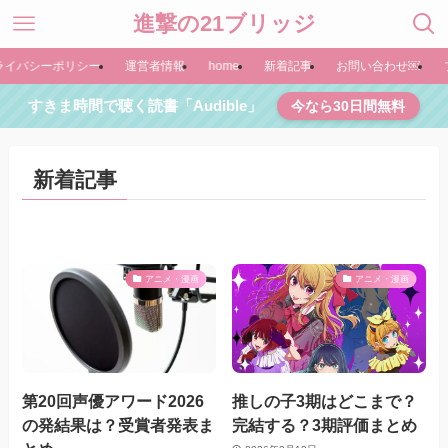
進撃の21ブリッジ
ライバシーポリシー
運営者情報
home
新着記事
お問い合わせ￼
すきま時間で聴く読書「Audible」
今なら30日間無料
新着記事
アニメ・漫画
アニメ・漫画
第20回声優アワード2026
推しの子3期はどこまで？
の発結果は？受賞者発表ま
完結する？3期評価まとめ