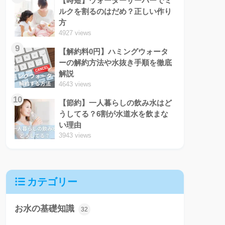
【時短】ウォーターサーバーでミ
ルクを割るのはだめ？正しい作り
方
4927 views
9
【解約料0円】ハミングウォータ
ーの解約方法や水抜き手順を徹底
解説
4643 views
10
【節約】一人暮らしの飲み水はど
うしてる？6割が水道水を飲まな
い理由
3943 views
カテゴリー
お水の基礎知識
32