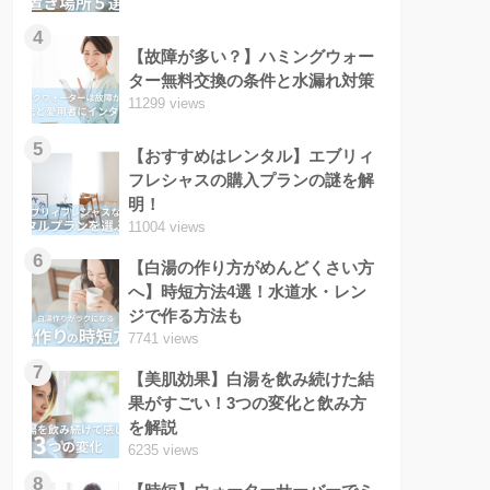
4
【故障が多い？】ハミングウォー
ター無料交換の条件と水漏れ対策
11299 views
5
【おすすめはレンタル】エブリィ
フレシャスの購入プランの謎を解
明！
11004 views
6
【白湯の作り方がめんどくさい方
へ】時短方法4選！水道水・レン
ジで作る方法も
7741 views
7
【美肌効果】白湯を飲み続けた結
果がすごい！3つの変化と飲み方
を解説
6235 views
8