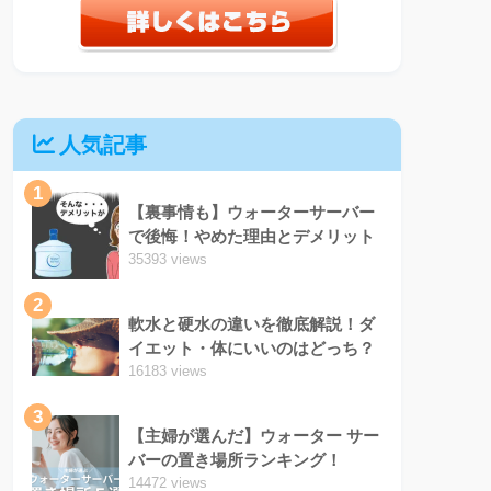
人気記事
1
【裏事情も】ウォーターサーバー
で後悔！やめた理由とデメリット
35393 views
2
軟水と硬水の違いを徹底解説！ダ
イエット・体にいいのはどっち？
16183 views
3
【主婦が選んだ】ウォーター サー
バーの置き場所ランキング！
14472 views