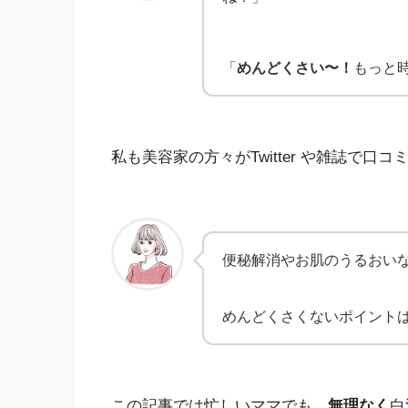
「
めんどくさい〜！
もっと
私も美容家の方々がTwitter や雑誌で
便秘解消やお肌のうるおい
めんどくさくないポイント
この記事では忙しいママでも、
無理なく
白