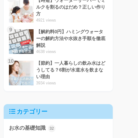
【時短】ウォーターサーバーでミ
ルクを割るのはだめ？正しい作り
方
4921 views
9
【解約料0円】ハミングウォータ
ーの解約方法や水抜き手順を徹底
解説
4638 views
10
【節約】一人暮らしの飲み水はど
うしてる？6割が水道水を飲まな
い理由
3934 views
カテゴリー
お水の基礎知識
32