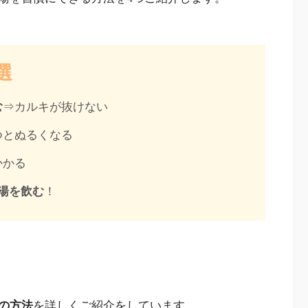
選
む
⇒カルキが抜けない
つとぬるくなる
かかる
湯を飲む
！
の方法
を詳しくご紹介をしています。