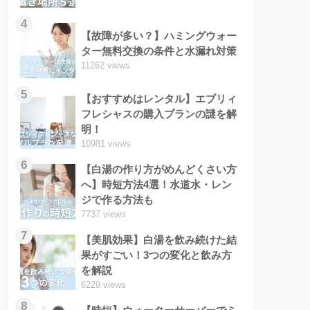
4
【故障が多い？】ハミングウォー
ター無料交換の条件と水漏れ対策
11262 views
5
【おすすめはレンタル】エブリィ
フレシャスの購入プランの謎を解
明！
10981 views
6
【白湯の作り方がめんどくさい方
へ】時短方法4選！水道水・レン
ジで作る方法も
7737 views
7
【美肌効果】白湯を飲み続けた結
果がすごい！3つの変化と飲み方
を解説
6229 views
8